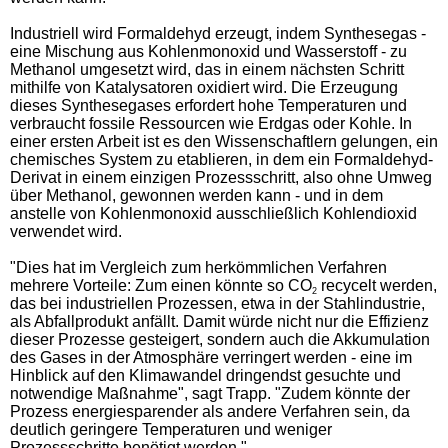
Industriell wird Formaldehyd erzeugt, indem Synthesegas -
eine Mischung aus Kohlenmonoxid und Wasserstoff - zu
Methanol umgesetzt wird, das in einem nächsten Schritt
mithilfe von Katalysatoren oxidiert wird. Die Erzeugung
dieses Synthesegases erfordert hohe Temperaturen und
verbraucht fossile Ressourcen wie Erdgas oder Kohle. In
einer ersten Arbeit ist es den Wissenschaftlern gelungen, ein
chemisches System zu etablieren, in dem ein Formaldehyd-
Derivat in einem einzigen Prozessschritt, also ohne Umweg
über Methanol, gewonnen werden kann - und in dem
anstelle von Kohlenmonoxid ausschließlich Kohlendioxid
verwendet wird.
"Dies hat im Vergleich zum herkömmlichen Verfahren
mehrere Vorteile: Zum einen könnte so CO
recycelt werden,
2
das bei industriellen Prozessen, etwa in der Stahlindustrie,
als Abfallprodukt anfällt. Damit würde nicht nur die Effizienz
dieser Prozesse gesteigert, sondern auch die Akkumulation
des Gases in der Atmosphäre verringert werden - eine im
Hinblick auf den Klimawandel dringendst gesuchte und
notwendige Maßnahme", sagt Trapp. "Zudem könnte der
Prozess energiesparender als andere Verfahren sein, da
deutlich geringere Temperaturen und weniger
Prozessschritte benötigt werden."