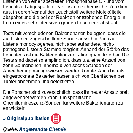
Listerien von einer speziellen Phospholipase C - und vom
Leuchtstoff abgespalten. Das löst eine chemische Reaktion
aus, in deren Verlauf der Leuchtstoff weitere Molekülteile
abspaltet und die bei der Reaktion entstehende Energie in
Form eines sehr intensiven grünen Leuchtens abstrahlt.
Tests mit verschiedenen Bakterienarten belegten, dass die
auf Listerien zugeschnittene Sonde ausschließlich auf
Listeria monocytogenes, nicht aber auf andere, nicht-
pathogene Listeria-Stämme reagiert. Anhand der Stärke des
Leuchtens ist die Bakterienkonzentration quantifizierbar. Die
Tests sind dabei so empfindlich, dass u.a. eine Anzahl von
zehn Salmonellen innerhalb von sechs Stunden der
Anreicherung nachgewiesen werden konnte. Auch bereits
eingetrocknete Bakterien lassen sich von Oberflächen per
Tupfer abnehmen und detektieren.
Die Forscher sind zuversichtlich, dass ihr neuer Ansatz breit
angewendet werden kann, um spezifische
Chemilumineszenz-Sonden für weitere Bakterienarten zu
entwickeln.
» Originalpublikation
Quelle:
Angewandte Chemie