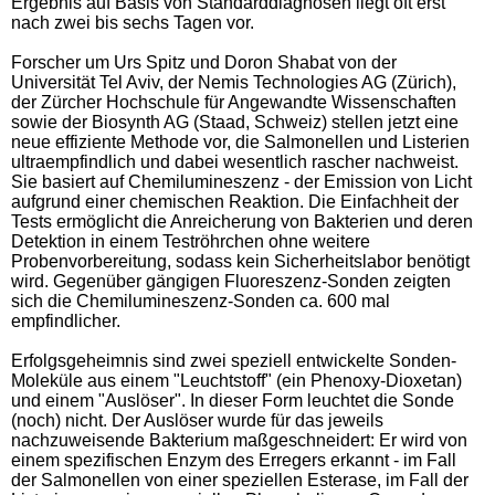
Ergebnis auf Basis von Standarddiagnosen liegt oft erst
nach zwei bis sechs Tagen vor.
Forscher um Urs Spitz und Doron Shabat von der
Universität Tel Aviv, der Nemis Technologies AG (Zürich),
der Zürcher Hochschule für Angewandte Wissenschaften
sowie der Biosynth AG (Staad, Schweiz) stellen jetzt eine
neue effiziente Methode vor, die Salmonellen und Listerien
ultraempfindlich und dabei wesentlich rascher nachweist.
Sie basiert auf Chemilumineszenz - der Emission von Licht
aufgrund einer chemischen Reaktion. Die Einfachheit der
Tests ermöglicht die Anreicherung von Bakterien und deren
Detektion in einem Teströhrchen ohne weitere
Probenvorbereitung, sodass kein Sicherheitslabor benötigt
wird. Gegenüber gängigen Fluoreszenz-Sonden zeigten
sich die Chemilumineszenz-Sonden ca. 600 mal
empfindlicher.
Erfolgsgeheimnis sind zwei speziell entwickelte Sonden-
Moleküle aus einem "Leuchtstoff" (ein Phenoxy-Dioxetan)
und einem "Auslöser". In dieser Form leuchtet die Sonde
(noch) nicht. Der Auslöser wurde für das jeweils
nachzuweisende Bakterium maßgeschneidert: Er wird von
einem spezifischen Enzym des Erregers erkannt - im Fall
der Salmonellen von einer speziellen Esterase, im Fall der