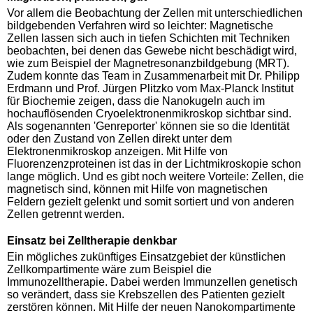
Vor allem die Beobachtung der Zellen mit unterschiedlichen
bildgebenden Verfahren wird so leichter: Magnetische
Zellen lassen sich auch in tiefen Schichten mit Techniken
beobachten, bei denen das Gewebe nicht beschädigt wird,
wie zum Beispiel der Magnetresonanzbildgebung (MRT).
Zudem konnte das Team in Zusammenarbeit mit Dr. Philipp
Erdmann und Prof. Jürgen Plitzko vom Max-Planck Institut
für Biochemie zeigen, dass die Nanokugeln auch im
hochauflösenden Cryoelektronenmikroskop sichtbar sind.
Als sogenannten 'Genreporter' können sie so die Identität
oder den Zustand von Zellen direkt unter dem
Elektronenmikroskop anzeigen. Mit Hilfe von
Fluorenzenzproteinen ist das in der Lichtmikroskopie schon
lange möglich. Und es gibt noch weitere Vorteile: Zellen, die
magnetisch sind, können mit Hilfe von magnetischen
Feldern gezielt gelenkt und somit sortiert und von anderen
Zellen getrennt werden.
Einsatz bei Zelltherapie denkbar
Ein mögliches zukünftiges Einsatzgebiet der künstlichen
Zellkompartimente wäre zum Beispiel die
Immunozelltherapie. Dabei werden Immunzellen genetisch
so verändert, dass sie Krebszellen des Patienten gezielt
zerstören können. Mit Hilfe der neuen Nanokompartimente