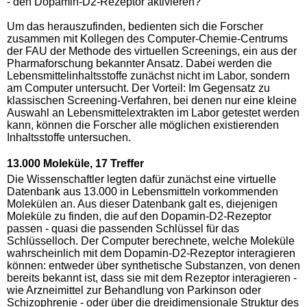
- den Dopamin-D2-Rezeptor aktivieren?
Um das herauszufinden, bedienten sich die Forscher
zusammen mit Kollegen des Computer-Chemie-Centrums
der FAU der Methode des virtuellen Screenings, ein aus der
Pharmaforschung bekannter Ansatz. Dabei werden die
Lebensmittelinhaltsstoffe zunächst nicht im Labor, sondern
am Computer untersucht. Der Vorteil: Im Gegensatz zu
klassischen Screening-Verfahren, bei denen nur eine kleine
Auswahl an Lebensmittelextrakten im Labor getestet werden
kann, können die Forscher alle möglichen existierenden
Inhaltsstoffe untersuchen.
13.000 Moleküle, 17 Treffer
Die Wissenschaftler legten dafür zunächst eine virtuelle
Datenbank aus 13.000 in Lebensmitteln vorkommenden
Molekülen an. Aus dieser Datenbank galt es, diejenigen
Moleküle zu finden, die auf den Dopamin-D2-Rezeptor
passen - quasi die passenden Schlüssel für das
Schlüsselloch. Der Computer berechnete, welche Moleküle
wahrscheinlich mit dem Dopamin-D2-Rezeptor interagieren
können: entweder über synthetische Substanzen, von denen
bereits bekannt ist, dass sie mit dem Rezeptor interagieren -
wie Arzneimittel zur Behandlung von Parkinson oder
Schizophrenie - oder über die dreidimensionale Struktur des