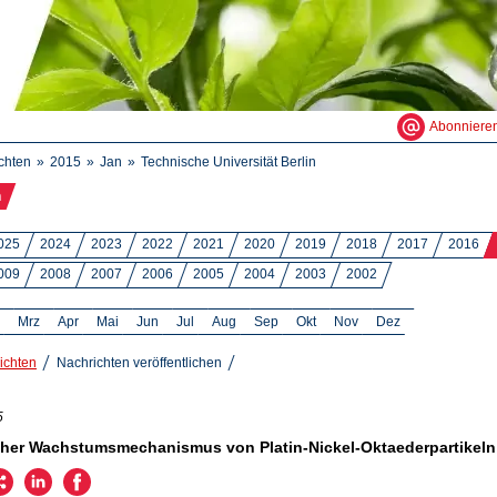
Abonniere
chten
2015
Jan
Technische Universität Berlin
n
025
2024
2023
2022
2021
2020
2019
2018
2017
2016
009
2008
2007
2006
2005
2004
2003
2002
Mrz
Apr
Mai
Jun
Jul
Aug
Sep
Okt
Nov
Dez
ichten
Nachrichten veröffentlichen
5
her Wachstumsmechanismus von Platin-Nickel-Oktaederpartikeln 