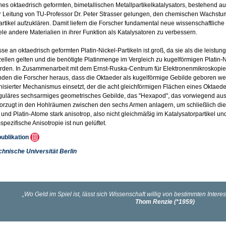
es oktaedrisch geformten, bimetallischen Metallpartikelkatalysators, bestehend aus
 Leitung von TU-Professor Dr. Peter Strasser gelungen, den chemischen Wachstu
rtikel aufzuklären. Damit liefern die Forscher fundamental neue wissenschaftliche 
ele andere Materialien in ihrer Funktion als Katalysatoren zu verbessern.
se an oktaedrisch geformten Platin-Nickel-Partikeln ist groß, da sie als die leistun
zellen gelten und die benötigte Platinmenge im Vergleich zu kugelförmigen Platin-
rden. In Zusammenarbeit mit dem Ernst-Ruska-Centrum für Elektronenmikroskopi
den die Forscher heraus, dass die Oktaeder als kugelförmige Gebilde geboren we
nisierter Mechanismus einsetzt, der die acht gleichförmigen Flächen eines Oktaeder
eguläres sechsarmiges geometrisches Gebilde, das "Hexapod", das vorwiegend aus 
rzugt in den Hohlräumen zwischen den sechs Armen anlagern, um schließlich die
- und Platin-Atome stark anisotrop, also nicht gleichmäßig im Katalysatorpartikel un
pezifische Anisotropie ist nun gelüftet.
publikation
chnische Universität Berlin