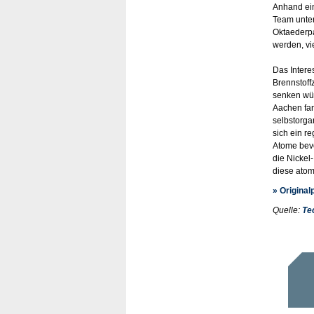
Anhand ein
Team unter
Oktaederpa
werden, vi
Das Interes
Brennstoff
senken wü
Aachen fan
selbstorga
sich ein r
Atome bevo
die Nickel
diese atoms
» Original
Quelle:
Te