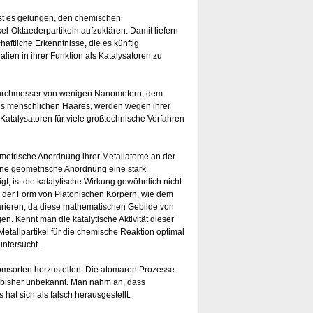
st es gelungen, den chemischen
-Oktaederpartikeln aufzuklären. Damit liefern
ftliche Erkenntnisse, die es künftig
lien in ihrer Funktion als Katalysatoren zu
 Durchmesser von wenigen Nanometern, dem
s menschlichen Haares, werden wegen ihrer
atalysatoren für viele großtechnische Verfahren
eometrische Anordnung ihrer Metallatome an der
lne geometrische Anordnung eine stark
gt, ist die katalytische Wirkung gewöhnlich nicht
in der Form von Platonischen Körpern, wie dem
arieren, da diese mathematischen Gebilde von
n. Kennt man die katalytische Aktivität dieser
etallpartikel für die chemische Reaktion optimal
untersucht.
tomsorten herzustellen. Die atomaren Prozesse
n bisher unbekannt. Man nahm an, dass
at sich als falsch herausgestellt.