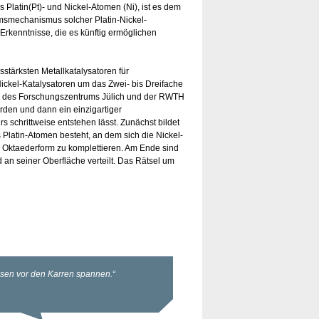
 Platin(Pt)- und Nickel-Atomen (Ni), ist es dem
msmechanismus solcher Platin-Nickel-
Erkenntnisse, die es künftig ermöglichen
gsstärksten Metallkatalysatoren für
Nickel-Katalysatoren um das Zwei- bis Dreifache
e des Forschungszentrums Jülich und der RWTH
rden und dann ein einzigartiger
s schrittweise entstehen lässt. Zunächst bildet
Platin-Atomen besteht, an dem sich die Nickel-
 Oktaederform zu komplettieren. Am Ende sind
d an seiner Oberfläche verteilt. Das Rätsel um