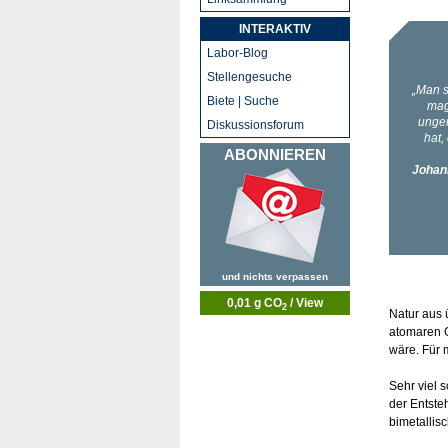
INTERAKTIV
Labor-Blog
Stellengesuche
Biete | Suche
Diskussionsforum
ABONNIEREN
und nichts verpassen
0,01 g CO
/ View
2
Natur aus 
atomaren G
wäre. Für 
Sehr viel 
der Entste
bimetallis