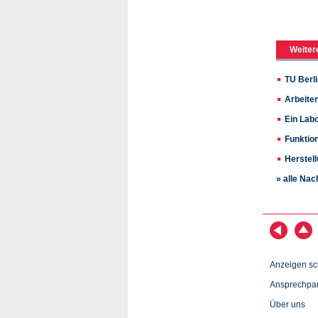
Weiter
TU Berl
Arbeiten
Ein Lab
Funktio
Herstel
» alle Nac
Anzeigen sc
Ansprechpar
Über uns