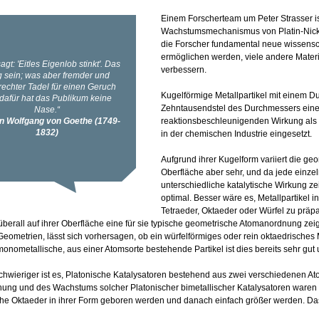
Einem Forscherteam um Peter Strasser i
Wachstumsmechanismus von Platin-Nickel
die Forscher fundamental neue wissenscha
ermöglichen werden, viele andere Materia
verbessern.
Kugelförmige Metallpartikel mit einem
Zehntausendstel des Durchmessers eine
reaktionsbeschleunigenden Wirkung als K
in der chemischen Industrie eingesetzt.
Aufgrund ihrer Kugelform variiert die g
Oberfläche aber sehr, und da jede einze
unterschiedliche katalytische Wirkung zei
optimal. Besser wäre es, Metallpartikel 
Tetraeder, Oktaeder oder Würfel zu präp
überall auf ihrer Oberfläche eine für sie typische geometrische Atomanordnung zeige
eometrien, lässt sich vorhersagen, ob ein würfelförmiges oder rein oktaedrisches M
monometallische, aus einer Atomsorte bestehende Partikel ist dies bereits sehr gut 
schwieriger ist es, Platonische Katalysatoren bestehend aus zwei verschiedenen A
hung und des Wachstums solcher Platonischer bimetallischer Katalysatoren ware
che Oktaeder in ihrer Form geboren werden und danach einfach größer werden. Das h