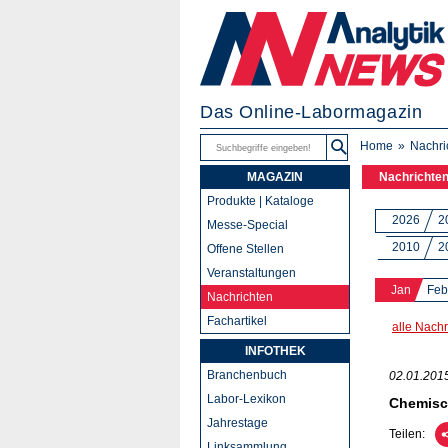
Das Online-Labormagazin
Home
Nachri
MAGAZIN
Nachrichte
Produkte | Kataloge
2026
2
Messe-Special
2010
2
Offene Stellen
Veranstaltungen
Jan
Feb
Nachrichten
Fachartikel
alle Nachr
INFOTHEK
Branchenbuch
02.01.201
Labor-Lexikon
Chemisc
Jahrestage
Teilen:
Linksammlung