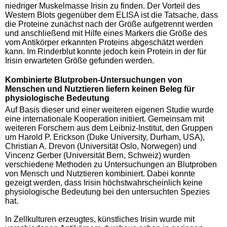
niedriger Muskelmasse Irisin zu finden. Der Vorteil des
Western Blots gegenüber dem ELISA ist die Tatsache, dass
die Proteine zunächst nach der Größe aufgetrennt werden
und anschließend mit Hilfe eines Markers die Größe des
vom Antikörper erkannten Proteins abgeschätzt werden
kann. Im Rinderblut konnte jedoch kein Protein in der für
Irisin erwarteten Größe gefunden werden.
Kombinierte Blutproben-Untersuchungen von
Menschen und Nutztieren liefern keinen Beleg für
physiologische Bedeutung
Auf Basis dieser und einer weiteren eigenen Studie wurde
eine internationale Kooperation initiiert. Gemeinsam mit
weiteren Forschern aus dem Leibniz-Institut, den Gruppen
um Harold P. Erickson (Duke University, Durham, USA),
Christian A. Drevon (Universität Oslo, Norwegen) und
Vincenz Gerber (Universität Bern, Schweiz) wurden
verschiedene Methoden zu Untersuchungen an Blutproben
von Mensch und Nutztieren kombiniert. Dabei konnte
gezeigt werden, dass Irisin höchstwahrscheinlich keine
physiologische Bedeutung bei den untersuchten Spezies
hat.
In Zellkulturen erzeugtes, künstliches Irisin wurde mit