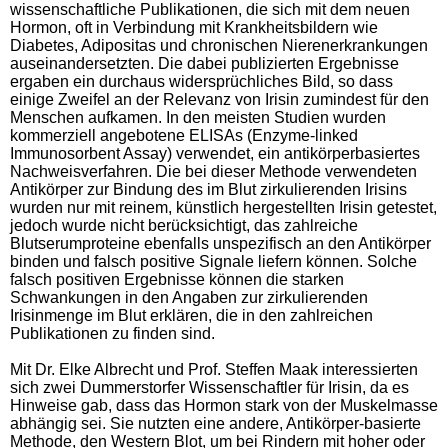
wissenschaftliche Publikationen, die sich mit dem neuen
Hormon, oft in Verbindung mit Krankheitsbildern wie
Diabetes, Adipositas und chronischen Nierenerkrankungen
auseinandersetzten. Die dabei publizierten Ergebnisse
ergaben ein durchaus widersprüchliches Bild, so dass
einige Zweifel an der Relevanz von Irisin zumindest für den
Menschen aufkamen. In den meisten Studien wurden
kommerziell angebotene ELISAs (Enzyme-linked
Immunosorbent Assay) verwendet, ein antikörperbasiertes
Nachweisverfahren. Die bei dieser Methode verwendeten
Antikörper zur Bindung des im Blut zirkulierenden Irisins
wurden nur mit reinem, künstlich hergestellten Irisin getestet,
jedoch wurde nicht berücksichtigt, das zahlreiche
Blutserumproteine ebenfalls unspezifisch an den Antikörper
binden und falsch positive Signale liefern können. Solche
falsch positiven Ergebnisse können die starken
Schwankungen in den Angaben zur zirkulierenden
Irisinmenge im Blut erklären, die in den zahlreichen
Publikationen zu finden sind.
Mit Dr. Elke Albrecht und Prof. Steffen Maak interessierten
sich zwei Dummerstorfer Wissenschaftler für Irisin, da es
Hinweise gab, dass das Hormon stark von der Muskelmasse
abhängig sei. Sie nutzten eine andere, Antikörper-basierte
Methode, den Western Blot, um bei Rindern mit hoher oder