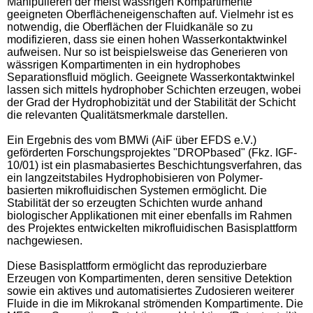
Manipulieren der meist wässrigen Kompartimente
geeigneten Oberflächeneigenschaften auf. Vielmehr ist es
notwendig, die Oberflächen der Fluidkanäle so zu
modifizieren, dass sie einen hohen Wasserkontaktwinkel
aufweisen. Nur so ist beispielsweise das Generieren von
wässrigen Kompartimenten in ein hydrophobes
Separationsfluid möglich. Geeignete Wasserkontaktwinkel
lassen sich mittels hydrophober Schichten erzeugen, wobei
der Grad der Hydrophobizität und der Stabilität der Schicht
die relevanten Qualitätsmerkmale darstellen.
Ein Ergebnis des vom BMWi (AiF über EFDS e.V.)
geförderten Forschungsprojektes "DROPbased" (Fkz. IGF-
10/01) ist ein plasmabasiertes Beschichtungsverfahren, das
ein langzeitstabiles Hydrophobisieren von Polymer-
basierten mikrofluidischen Systemen ermöglicht. Die
Stabilität der so erzeugten Schichten wurde anhand
biologischer Applikationen mit einer ebenfalls im Rahmen
des Projektes entwickelten mikrofluidischen Basisplattform
nachgewiesen.
Diese Basisplattform ermöglicht das reproduzierbare
Erzeugen von Kompartimenten, deren sensitive Detektion
sowie ein aktives und automatisiertes Zudosieren weiterer
Fluide in die im Mikrokanal strömenden Kompartimente. Die