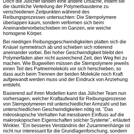
Doch die Jülicher fanden eine andere Ursache, indem sie
die räumliche Verteilung der Polymerbausteine zu
verschiedenen Zeitpunkten während des
Reibungsprozesses untersuchten: Die Sternpolymere
überlappen kaum, sondern verformen sich beim
Aneinandervorbeischieben im Ganzen, wie weiche
homogene Körper.
Bei niedrigen Reibungsgeschwindigkeiten platten sich die
Knäuel symmetrisch ab und schieben sich rotierend
aneinander vorbei. Bei hoher Geschwindigkeit bleibt den
Polymerfäden aber nicht ausreichend Zeit, den Weg frei zu
machen. Wie Bugwellen müssen die Sternpolymere jeweils
einen Teil des Partnermoleküls vor sich herschieben, so
dass auch beim Trennen der beiden Moleküle noch Kraft
aufgewandt werden muss und der Eindruck von Anziehung
entsteht.
Basierend auf ihren Modellen kann das Jülicher Team nun
vorhersagen, welcher Kraftaufwand für Reibungsprozesse
von Sternpolymeren mit unterschiedlicher Armzahl und bei
unterschiedlichen Geschwindigkeiten nötig ist. "Das
mikroskopische Verhalten hat messbaren Einfluss auf die
makroskopischen Eigenschaften solcher Systeme", erläutert
Winkler. "Ein besseres Verständnis der Zusammenhänge ist
nicht nur interessant für die Grundlagenforschung, sondern