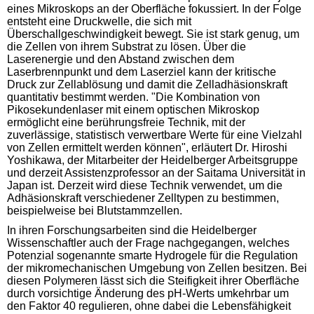
eines Mikroskops an der Oberfläche fokussiert. In der Folge
entsteht eine Druckwelle, die sich mit
Überschallgeschwindigkeit bewegt. Sie ist stark genug, um
die Zellen von ihrem Substrat zu lösen. Über die
Laserenergie und den Abstand zwischen dem
Laserbrennpunkt und dem Laserziel kann der kritische
Druck zur Zellablösung und damit die Zelladhäsionskraft
quantitativ bestimmt werden. "Die Kombination von
Pikosekundenlaser mit einem optischen Mikroskop
ermöglicht eine berührungsfreie Technik, mit der
zuverlässige, statistisch verwertbare Werte für eine Vielzahl
von Zellen ermittelt werden können", erläutert Dr. Hiroshi
Yoshikawa, der Mitarbeiter der Heidelberger Arbeitsgruppe
und derzeit Assistenzprofessor an der Saitama Universität in
Japan ist. Derzeit wird diese Technik verwendet, um die
Adhäsionskraft verschiedener Zelltypen zu bestimmen,
beispielweise bei Blutstammzellen.
In ihren Forschungsarbeiten sind die Heidelberger
Wissenschaftler auch der Frage nachgegangen, welches
Potenzial sogenannte smarte Hydrogele für die Regulation
der mikromechanischen Umgebung von Zellen besitzen. Bei
diesen Polymeren lässt sich die Steifigkeit ihrer Oberfläche
durch vorsichtige Änderung des pH-Werts umkehrbar um
den Faktor 40 regulieren, ohne dabei die Lebensfähigkeit