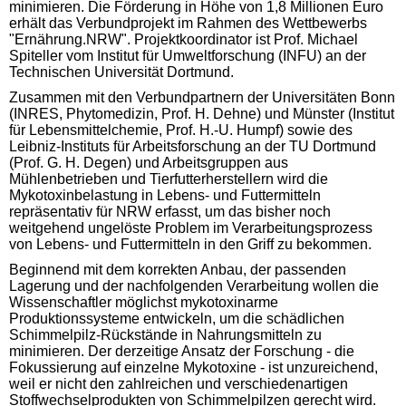
minimieren. Die Förderung in Höhe von 1,8 Millionen Euro
erhält das Verbundprojekt im Rahmen des Wettbewerbs
"Ernährung.NRW". Projektkoordinator ist Prof. Michael
Spiteller vom Institut für Umweltforschung (INFU) an der
Technischen Universität Dortmund.
Zusammen mit den Verbundpartnern der Universitäten Bonn
(INRES, Phytomedizin, Prof. H. Dehne) und Münster (Institut
für Lebensmittelchemie, Prof. H.-U. Humpf) sowie des
Leibniz-Instituts für Arbeitsforschung an der TU Dortmund
(Prof. G. H. Degen) und Arbeitsgruppen aus
Mühlenbetrieben und Tierfutterherstellern wird die
Mykotoxinbelastung in Lebens- und Futtermitteln
repräsentativ für NRW erfasst, um das bisher noch
weitgehend ungelöste Problem im Verarbeitungsprozess
von Lebens- und Futtermitteln in den Griff zu bekommen.
Beginnend mit dem korrekten Anbau, der passenden
Lagerung und der nachfolgenden Verarbeitung wollen die
Wissenschaftler möglichst mykotoxinarme
Produktionssysteme entwickeln, um die schädlichen
Schimmelpilz-Rückstände in Nahrungsmitteln zu
minimieren. Der derzeitige Ansatz der Forschung - die
Fokussierung auf einzelne Mykotoxine - ist unzureichend,
weil er nicht den zahlreichen und verschiedenartigen
Stoffwechselprodukten von Schimmelpilzen gerecht wird.