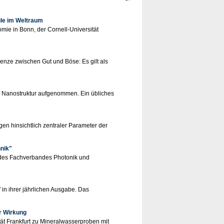
üle im Weltraum
mie in Bonn, der Cornell-Universität
nze zwischen Gut und Böse: Es gilt als
nd Nanostruktur aufgenommen. Ein übliches
en hinsichtlich zentraler Parameter der
nik"
g des Fachverbandes Photonik und
 in ihrer jährlichen Ausgabe. Das
r Wirkung
t Frankfurt zu Mineralwasserproben mit