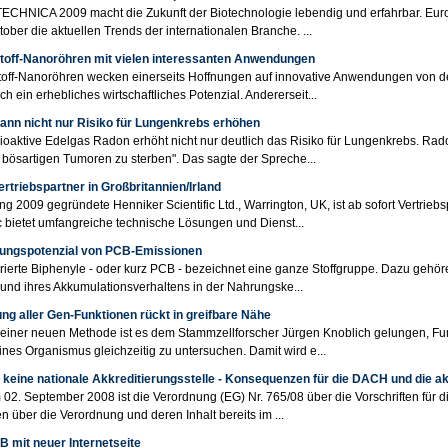
ECHNICA 2009 macht die Zukunft der Biotechnologie lebendig und erfahrbar. Euro
ktober die aktuellen Trends der internationalen Branche. ...
toff-Nanoröhren mit vielen interessanten Anwendungen
off-Nanoröhren wecken einerseits Hoffnungen auf innovative Anwendungen von de
ch ein erhebliches wirtschaftliches Potenzial. Andererseit...
ann nicht nur Risiko für Lungenkrebs erhöhen
ioaktive Edelgas Radon erhöht nicht nur deutlich das Risiko für Lungenkrebs. Ra
bösartigen Tumoren zu sterben". Das sagte der Spreche...
rtriebspartner in Großbritannien/Irland
ng 2009 gegründete Henniker Scientific Ltd., Warrington, UK, ist ab sofort Vertrieb
ic bietet umfangreiche technische Lösungen und Dienst...
ungspotenzial von PCB-Emissionen
rierte Biphenyle - oder kurz PCB - bezeichnet eine ganze Stoffgruppe. Dazu gehör
t und ihres Akkumulationsverhaltens in der Nahrungske...
ng aller Gen-Funktionen rückt in greifbare Nähe
e einer neuen Methode ist es dem Stammzellforscher Jürgen Knoblich gelungen, F
ines Organismus gleichzeitig zu untersuchen. Damit wird e...
keine nationale Akkreditierungsstelle - Konsequenzen für die DACH und die akk
 02. September 2008 ist die Verordnung (EG) Nr. 765/08 über die Vorschriften für 
n über die Verordnung und deren Inhalt bereits im ...
 mit neuer Internetseite