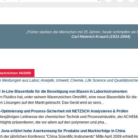
achrichten 04/2009
e Meldungen aus Labor, Analytik, Umwelt, Chemie, Life Science und Qualitätssich
 In-Line Blasenfalle für die Beseitigung von Blasen in Laborinstrumenten
 Fluidics hat, unter seinem Warenzeichen Omnifit®, eine neue Blasenfalle für die e
n Lösungen auf den Markt gebracht. Das Gerät wird an sens...
-Optimierung und Prozess-Sicherheit mit NETZSCH Analysieren & Prüfen
diesjährigen Leitmesse der chemischen Technik und Prozessindustrie, der ACHE
ghlights präsentieren, die vor allem auf den polymeren und pha...
k Jena erfährt hohe Anerkennung für Produkte und Markterfolge in China
ch der jährlichen Konferenz "China Scientific Instruments" Mitte April 2009 erhiel