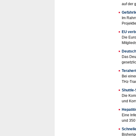
auf der 
Gefährl
Im Rahme
Projektl
EU verb
Die Euro
Mitglied
Deutsch
Das Deut
gesetzli
Teraher
Bei eine
THz-Tran
Shuttle-
Die Komm
und Komm
Hepatiti
Eine Inf
und 350 
Schnell
Bisheri