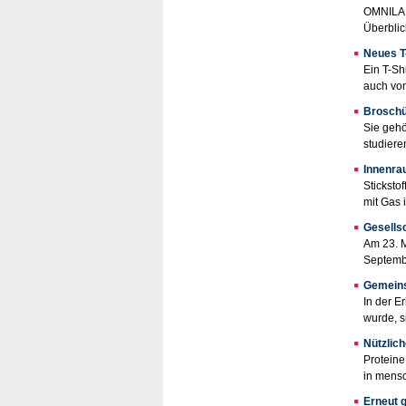
OMNILAB 
Überblic
Neues T
Ein T-Sh
auch von 
Broschü
Sie gehö
studieren
Innenra
Sticksto
mit Gas 
Gesells
Am 23. M
Septembe
Gemeins
In der E
wurde, s
Nützlich
Proteine
in mensc
Erneut 