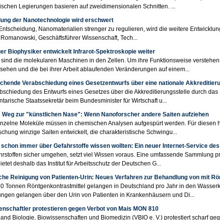
lischen Legierungen basieren auf zweidimensionalen Schnitten. ...
lung der Nanotechnologie wird erschwert
 Entscheidung, Nanomaterialien strenger zu regulieren, wird die weitere Entwicklung 
 Romanowski, Geschäftsführer Wissenschaft, Tech...
er Biophysiker entwickelt Infrarot-Spektroskopie weiter
 sind die molekularen Maschinen in den Zellen. Um ihre Funktionsweise verstehen 
sehen und die bei ihrer Arbeit ablaufenden Veränderungen auf einem...
chende Verabschiedung eines Gesetzentwurfs über eine nationale Akkreditieru
bschiedung des Entwurfs eines Gesetzes über die Akkreditierungsstelle durch das
tarische Staatssekretär beim Bundesminister für Wirtschaft u...
 Weg zur "künstlichen Nase": Wenn Nanoforscher andere Saiten aufziehen
inzelne Moleküle müssen in chemischen Analysen aufgespürt werden. Für diesen
chung winzige Saiten entwickelt, die charakteristische Schwingu...
 schon immer über Gefahrstoffe wissen wollten: Ein neuer Internet-Service de
hrstoffen sicher umgehen, setzt viel Wissen voraus. Eine umfassende Sammlung p
etet deshalb das Institut für Arbeitsschutz der Deutschen G...
he Reinigung von Patienten-Urin: Neues Verfahren zur Behandlung von mit Rö
50 Tonnen Röntgenkontrastmittel gelangen in Deutschland pro Jahr in den Wasserkr
ngen gelangen über den Urin von Patienten in Krankenhäusern und Di...
enschaftler protestieren gegen Verbot von Mais MON 810
and Biologie, Biowissenschaften und Biomedizin (VBIO e. V.) protestiert scharf ge