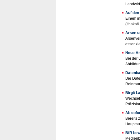
Landwirt
Auf den
Einem in
(Ithaka/
Arsen un
Arsenver
essenzie
Neue An
Bei der 
Abbildun
Datenba
Die Date
Reinraum
Birgit 
Wechsel 
Präzisio
Ab sofor
Bereits 
Hauptaug
BfR bew
Medienbe