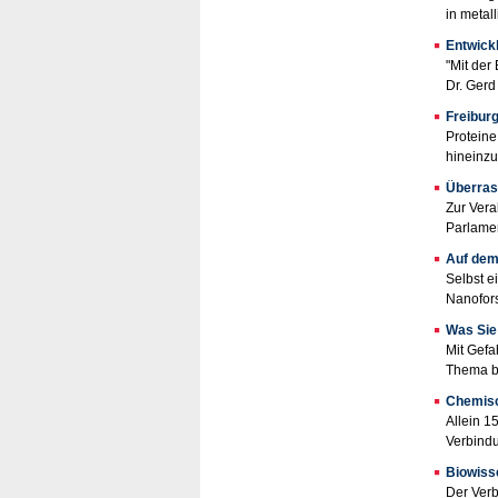
in metal
Entwick
"Mit der
Dr. Gerd
Freiburg
Proteine
hineinzu
Überras
Zur Vera
Parlamen
Auf dem
Selbst e
Nanofors
Was Sie
Mit Gefa
Thema bi
Chemisc
Allein 1
Verbindu
Biowiss
Der Verb