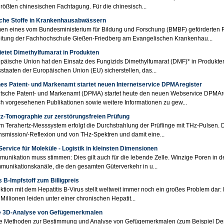
größten chinesischen Fachtagung. Für die chinesisch...
iche Stoffe in Krankenhausabwässern
n eines vom Bundesministerium für Bildung und Forschung (BMBF) geförderten F
eitung der Fachhochschule Gießen-Friedberg am Evangelischen Krankenhau...
ietet Dimethylfumarat in Produkten
päische Union hat den Einsatz des Fungizids Dimethylfumarat (DMF)* in Produkten 
sstaaten der Europäischen Union (EU) sicherstellen, das...
es Patent- und Markenamt startet neuen Internetservice DPMAregister
sche Patent- und Markenamt (DPMA) startet heute den neuen Webservice DPMAregi
ch vorgesehenen Publikationen sowie weitere Informationen zu gew...
tz-Tomographie zur zerstörungsfreien Prüfung
m Terahertz-Messsystem erfolgt die Durchstrahlung der Prüflinge mit THz-Pulsen.
smission/-Reflexion und von THz-Spektren und damit eine...
Service für Moleküle - Logistik in kleinsten Dimensionen
unikation muss stimmen: Dies gilt auch für die lebende Zelle. Winzige Poren in de
unikationskanäle, die den gesamten Güterverkehr in u...
s B-Impfstoff zum Billigpreis
ektion mit dem Hepatitis B-Virus stellt weltweit immer noch ein großes Problem dar: 
Millionen leiden unter einer chronischen Hepatit...
e 3D-Analyse von Gefügemerkmalen
ge Methoden zur Bestimmung und Analyse von Gefügemerkmalen (zum Beispiel De