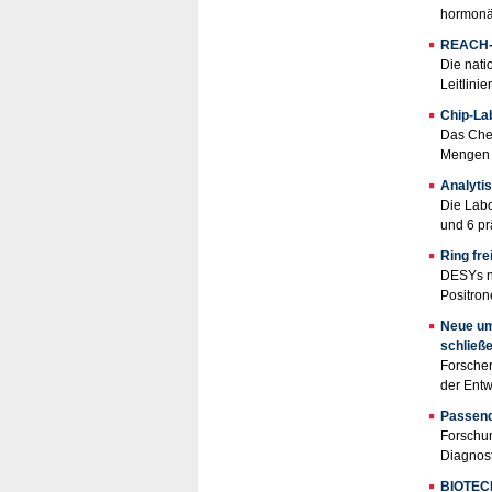
hormonäh
REACH-H
Die nati
Leitlini
Chip-Lab
Das Chem
Mengen b
Analyti
Die Labo
und 6 pr
Ring fre
DESYs ne
Positron
Neue um
schließ
Forscher
der Entw
Passend
Forschun
Diagnost
BIOTECH