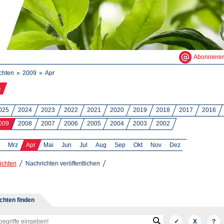
Abonniere
chten
2009
Apr
n
025
2024
2023
2022
2021
2020
2019
2018
2017
2016
009
2008
2007
2006
2005
2004
2003
2002
Mrz
Apr
Mai
Jun
Jul
Aug
Sep
Okt
Nov
Dez
ichten
Nachrichten veröffentlichen
chten finden