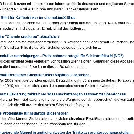
ist seit kurzem mit einem neuen Internetauftritt in deutscher und englischer Sprac
k über die OMNILAB Gruppe und deren Tätigkeitsfelder. Fern...
-Shirt für Kaffeetrinker im chemoLine® Shop
irt mit der chemischen Strukturformel von Koffein und dem Slogan "Know your needs"
modischer Individualität. Erhältlich ist das Koffein ...
re "Chemie studieren" aktualisiert
rt zu den am meisten angeforderten Publikationen der Gesellschaft Deutscher C
". Sie ist zur Pflichtlektüre für Schüler geworden, die sich für ...
umluftverunreinigungen - Probenahmestrategie für Stickstoffdioxid (NO2)
ffdioxid entsteht beim Verfeuern von fossilen Brennstoffen. Gelangen diese Abgas
in die Innenraumluft, so kann dies zu Schwindel und ...
chaft Deutscher Chemiker feiert 60jähriges bestehen
ai 2009 feiert die Bundesrepublik Deutschland ihr 60jähriges Bestehen. Knapp vi
r 1949, schlossen sich auch die bundesdeutschen Chemiker wieder ...
ame Erklärung zahlreicher Wissenschaftsorganisationen zu OpenAccess
rklärung "Für Publikationsfreiheit und die Wahrung der Urheberrechte", die von za
ieht sich die Allianz der deutschen Wissenschaftsorgan...
e Proteinhülle für neuartige Biosensoren
 sind Alleskönner. Sie bestehen aus vielen einzelnen Eiweißbausteinen und arbei
hlichen oder tierischen Zellen transportieren, für den ...
gravierende Mängel in amtlichen Listen der Trinkwasseruntersuchungsstellen