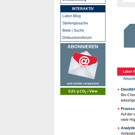
INTERAKTIV
Labor-Blog
Stellengesuche
Biete | Suche
Diskussionsforum
ABONNIEREN
Labor N
Aktuell
und nichts verpassen
Omnifit®
0,01 g CO
/ View
2
Bio-Chem
wässrige
Prozess
Auf der 
viele Hi
Analyti
Anlässli