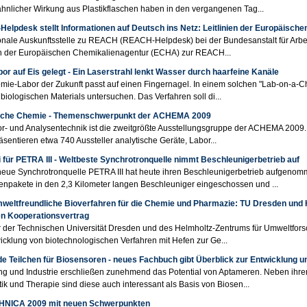
nlicher Wirkung aus Plastikflaschen haben in den vergangenen Tag...
elpdesk stellt Informationen auf Deutsch ins Netz: Leitlinien der Europäisch
onale Auskunftsstelle zu REACH (REACH-Helpdesk) bei der Bundesanstalt für Arbei
en der Europäischen Chemikalienagentur (ECHA) zur REACH...
or auf Eis gelegt - Ein Laserstrahl lenkt Wasser durch haarfeine Kanäle
ie-Labor der Zukunft passt auf einen Fingernagel. In einem solchen "Lab-on-a-Ch
iologischen Materials untersuchen. Das Verfahren soll di...
sche Chemie - Themenschwerpunkt der ACHEMA 2009
r- und Analysentechnik ist die zweitgrößte Ausstellungsgruppe der ACHEMA 2009
äsentieren etwa 740 Aussteller analytische Geräte, Labor...
i für PETRA III - Weltbeste Synchrotronquelle nimmt Beschleunigerbetrieb auf
ue Synchrotronquelle PETRA III hat heute ihren Beschleunigerbetrieb aufgenom
enpakete in den 2,3 Kilometer langen Beschleuniger eingeschossen und ...
weltfreundliche Bioverfahren für die Chemie und Pharmazie: TU Dresden und
en Kooperationsvertrag
 der Technischen Universität Dresden und des Helmholtz-Zentrums für Umweltfor
icklung von biotechnologischen Verfahren mit Hefen zur Ge...
e Teilchen für Biosensoren - neues Fachbuch gibt Überblick zur Entwicklung
g und Industrie erschließen zunehmend das Potential von Aptameren. Neben ihre
ik und Therapie sind diese auch interessant als Basis von Biosen...
NICA 2009 mit neuen Schwerpunkten