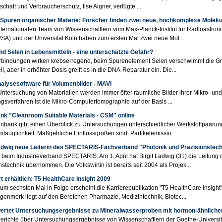
schaft und Verbraucherschutz, Ilse Aigner, verfügte ...
 Spuren organischer Materie: Forscher finden zwei neue, hochkomplexe Molek
ternationalen Team von Wissenschaftlern vom Max-Planck-Institut für Radioastrono
USA) und der Universität Köln haben zum ersten Mal zwei neue Mol...
d Selen in Lebensmitteln - eine unterschätzte Gefahr?
bindungen wirken krebserregend, beim Spurenelement Selen verschwimmt die Gre
ll, aber in erhöhter Dosis greift es in die DNA-Reparatur ein. Die...
alysesoftware für Volumenbilder - MAVI
Untersuchung von Materialien werden immer öfter räumliche Bilder ihrer Mikro- u
gsverfahren ist die Mikro-Computertomographie auf der Basis ...
nk "Cleanroom Suitable Materials - CSM" online
nbank gibt einen Überblick zu Untersuchungen unterschiedlicher Werkstoffpaarung
tauglichkeit. Maßgebliche Einflussgrößen sind: Partikelemissio...
Ladwig neue Leiterin des SPECTARIS-Fachverband "Photonik und Präzisionstech
beim Industrieverband SPECTARIS: Am 1. April hat Birgit Ladwig (31) die Leitun
nstechnik übernommen. Die Volkswirtin ist bereits seit 2004 als Projek...
t erhältlich: T5 HealthCare Insight 2009
zum sechsten Mal in Folge erscheint die Karrierepublikation "T5 HealthCare Insight"
enmerk liegt auf den Bereichen Pharmazie, Medizintechnik, Biotec...
ertet Untersuchungsergebnisse zu Mineralwasserproben mit hormon-ähnliche
richte über Untersuchungsergebnisse von Wissenschaftlern der Goethe-Universitä