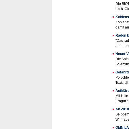
Die BIOT
bis 8. O
Kohlens
Kohlenst
damit au
Radon k
"Das rad
anderen 
Neuer Ve
Die Anfa
Scientif
Gefährd
Polychlo
Toxizitä
Aufkläru
Mit Hilf
Erbgut e
Ab 2010 
Seit dem
Wir habe
OMNILAB