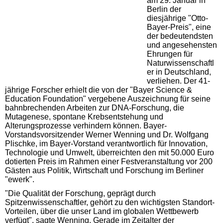
am 29. Januar in
Berlin der
diesjährige "Otto-
Bayer-Preis", eine
der bedeutendsten
und angesehensten
Ehrungen für
Naturwissenschaftl
er in Deutschland,
verliehen. Der 41-
jährige Forscher erhielt die von der "Bayer Science &
Education Foundation" vergebene Auszeichnung für seine
bahnbrechenden Arbeiten zur DNA-Forschung, die
Mutagenese, spontane Krebsentstehung und
Alterungsprozesse verhindern können. Bayer-
Vorstandsvorsitzender Werner Wenning und Dr. Wolfgang
Plischke, im Bayer-Vorstand verantwortlich für Innovation,
Technologie und Umwelt, überreichten den mit 50.000 Euro
dotierten Preis im Rahmen einer Festveranstaltung vor 200
Gästen aus Politik, Wirtschaft und Forschung im Berliner
"ewerk".
"Die Qualität der Forschung, geprägt durch
Spitzenwissenschaftler, gehört zu den wichtigsten Standort-
Vorteilen, über die unser Land im globalen Wettbewerb
verfügt", sagte Wenning. Gerade im Zeitalter der