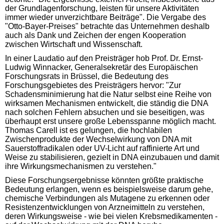
der Grundlagenforschung, leisten für unsere Aktivitäten
immer wieder unverzichtbare Beiträge". Die Vergabe des
"Otto-Bayer-Preises" betrachte das Unternehmen deshalb
auch als Dank und Zeichen der engen Kooperation
zwischen Wirtschaft und Wissenschaft.
In einer Laudatio auf den Preisträger hob Prof. Dr. Ernst-
Ludwig Winnacker, Generalsekretär des Europäischen
Forschungsrats in Brüssel, die Bedeutung des
Forschungsgebietes des Preisträgers hervor: "Zur
Schadensminimierung hat die Natur selbst eine Reihe von
wirksamen Mechanismen entwickelt, die ständig die DNA
nach solchen Fehlern absuchen und sie beseitigen, was
überhaupt erst unsere große Lebensspanne möglich macht.
Thomas Carell ist es gelungen, die hochlabilen
Zwischenprodukte der Wechselwirkung von DNA mit
Sauerstoffradikalen oder UV-Licht auf raffinierte Art und
Weise zu stabilisieren, gezielt in DNA einzubauen und damit
ihre Wirkungsmechanismen zu verstehen."
Diese Forschungsergebnisse könnten größte praktische
Bedeutung erlangen, wenn es beispielsweise darum gehe,
chemische Verbindungen als Mutagene zu erkennen oder
Resistenzentwicklungen von Arzneimitteln zu verstehen,
deren Wirkungsweise - wie bei vielen Krebsmedikamenten -