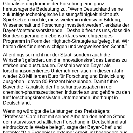
Globalisierung komme der Forschung eine ganz
herausragende Bedeutung zu. "Wenn Deutschland seine
zukünftige technologische Leistungsfähigkeit nicht aufs
Spiel setzen möchte, muss weiterhin intensiv in Bildung,
Wissenschaft und Forschung investiert werden", erklärte der
Bayer-Vorstandsvorsitzende. "Deshalb freut es uns, dass die
Bundesregierung ein ebenso klares wie ehrgeiziges
Programm in Form der Hightech-Strategie aufgelegt hat. Wir
halten dies für einen wichtigen und wegweisenden Schritt."
Allerdings sei nicht nur der Staat, sondern auch die
Wirtschaft gefordert, um die Innovationskraft des Landes zu
stärken und auszubauen. Deshalb werde Bayer als
forschungsorientiertes Unternehmen auch in diesem Jahr
wieder 2,8 Milliarden Euro für Forschung und Entwicklung
ausgeben - davon 80 Prozent hierzulande. Damit führe
Bayer die Rangliste der Forschungsausgaben in der
chemisch-pharmazeutischen Industrie an und gehöre zu den
fünf forschungsintensivsten Unternehmen überhaupt in
Deutschland.
Wenning würdigte die Leistungen des Preisträgers:
"Professor Carell hat mit seinen Arbeiten den hohen Stand
der naturwissenschaftlichen Forschung in Deutschland auf
eindrucksvolle Weise belegt", sagte der Bayer-Chef, und
betonte: "Die Ergebnisse externer Arbeit, insbesondere aus