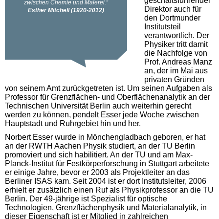
geschäftsführender
Direktor auch für
den Dortmunder
Institutsteil
verantwortlich. Der
Physiker tritt damit
die Nachfolge von
Prof. Andreas Manz
an, der im Mai aus
privaten Gründen
von seinem Amt zurückgetreten ist. Um seinen Aufgaben als
Professor für Grenzflächen- und Oberflächenanalytik an der
Technischen Universität Berlin auch weiterhin gerecht
werden zu können, pendelt Esser jede Woche zwischen
Hauptstadt und Ruhrgebiet hin und her.
Norbert Esser wurde in Mönchengladbach geboren, er hat
an der RWTH Aachen Physik studiert, an der TU Berlin
promoviert und sich habilitiert. An der TU und am Max-
Planck-Institut für Festkörperforschung in Stuttgart arbeitete
er einige Jahre, bevor er 2003 als Projektleiter an das
Berliner ISAS kam. Seit 2004 ist er dort Institutsleiter, 2006
erhielt er zusätzlich einen Ruf als Physikprofessor an die TU
Berlin. Der 49-jährige ist Spezialist für optische
Technologien, Grenzflächenphysik und Materialanalytik, in
dieser Eigenschaft ist er Mitglied in zahlreichen