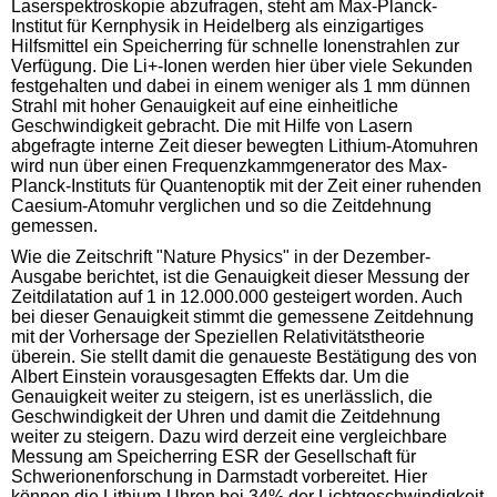
Laserspektroskopie abzufragen, steht am Max-Planck-
Institut für Kernphysik in Heidelberg als einzigartiges
Hilfsmittel ein Speicherring für schnelle Ionenstrahlen zur
Verfügung. Die Li+-Ionen werden hier über viele Sekunden
festgehalten und dabei in einem weniger als 1 mm dünnen
Strahl mit hoher Genauigkeit auf eine einheitliche
Geschwindigkeit gebracht. Die mit Hilfe von Lasern
abgefragte interne Zeit dieser bewegten Lithium-Atomuhren
wird nun über einen Frequenzkammgenerator des Max-
Planck-Instituts für Quantenoptik mit der Zeit einer ruhenden
Caesium-Atomuhr verglichen und so die Zeitdehnung
gemessen.
Wie die Zeitschrift "Nature Physics" in der Dezember-
Ausgabe berichtet, ist die Genauigkeit dieser Messung der
Zeitdilatation auf 1 in 12.000.000 gesteigert worden. Auch
bei dieser Genauigkeit stimmt die gemessene Zeitdehnung
mit der Vorhersage der Speziellen Relativitätstheorie
überein. Sie stellt damit die genaueste Bestätigung des von
Albert Einstein vorausgesagten Effekts dar. Um die
Genauigkeit weiter zu steigern, ist es unerlässlich, die
Geschwindigkeit der Uhren und damit die Zeitdehnung
weiter zu steigern. Dazu wird derzeit eine vergleichbare
Messung am Speicherring ESR der Gesellschaft für
Schwerionenforschung in Darmstadt vorbereitet. Hier
können die Lithium-Uhren bei 34% der Lichtgeschwindigkeit