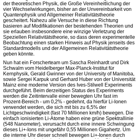
der theoretischen Physik, die Große Vereinheitlichung der
vier Wechselwirkungen, bisher an der Unvereinbarkeit von
Quantenphysik und Allgemeiner Relativitätstheorie
gescheitert. Nahezu alle Versuche in diese Richtung
basieren auf Modifikationen der bestehenden Theorien und
sie erlauben insbesondere eine winzige Verletzung der
Speziellen Relativitätstheorie, so dass deren experimentelle
Beobachtung einen starken Hinweis auf Physik jenseits des
Standardmodells und der Allgemeinen Relativitätstheorie
geben könnte.
Nun hat ein Forscherteam um Sascha Reinhardt und Dirk
Schwalm vom Heidelberger Max-Planck-Institut für
Kernphysik, Gerald Gwinner von der University of Manitoba,
sowie Sergei Karpuk und Gerhard Huber von der Universität
Mainz eine moderne Version des Ives-Stilwell Experiments
durchgeführt. Beim derzeitigen Status des Experiments
werden die Zeitintervalle einer bewegten Uhr fast im
Prozent-Bereich - um 0,2% - gedehnt, da hierfür Li-Ionen
verwendet werden, die sich mit bis zu 6,5% der
Lichtgeschwindigkeit (fast 70 Millionen km/h) bewegen. Die
einfach ionisierten Li-Atome haben eine grüne Spektrallinie
(548 Nanometer), verursacht durch eine innere Schwingung
dieses Li+-Ions mit ungefähr 0,55 Millionen Gigahertz. Um
die interne Uhr dieser schnell bewegen Li+-Ionen durch