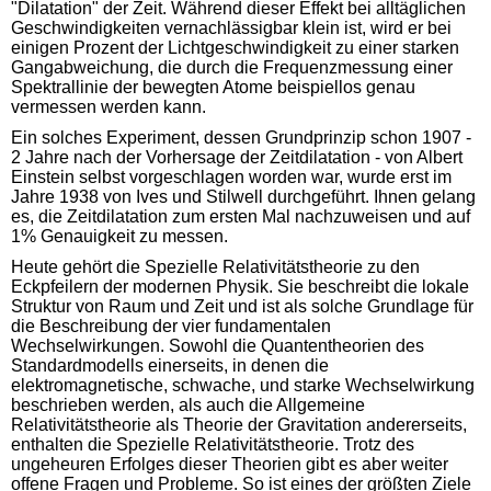
"Dilatation" der Zeit. Während dieser Effekt bei alltäglichen
Geschwindigkeiten vernachlässigbar klein ist, wird er bei
einigen Prozent der Lichtgeschwindigkeit zu einer starken
Gangabweichung, die durch die Frequenzmessung einer
Spektrallinie der bewegten Atome beispiellos genau
vermessen werden kann.
Ein solches Experiment, dessen Grundprinzip schon 1907 -
2 Jahre nach der Vorhersage der Zeitdilatation - von Albert
Einstein selbst vorgeschlagen worden war, wurde erst im
Jahre 1938 von Ives und Stilwell durchgeführt. Ihnen gelang
es, die Zeitdilatation zum ersten Mal nachzuweisen und auf
1% Genauigkeit zu messen.
Heute gehört die Spezielle Relativitätstheorie zu den
Eckpfeilern der modernen Physik. Sie beschreibt die lokale
Struktur von Raum und Zeit und ist als solche Grundlage für
die Beschreibung der vier fundamentalen
Wechselwirkungen. Sowohl die Quantentheorien des
Standardmodells einerseits, in denen die
elektromagnetische, schwache, und starke Wechselwirkung
beschrieben werden, als auch die Allgemeine
Relativitätstheorie als Theorie der Gravitation andererseits,
enthalten die Spezielle Relativitätstheorie. Trotz des
ungeheuren Erfolges dieser Theorien gibt es aber weiter
offene Fragen und Probleme. So ist eines der größten Ziele