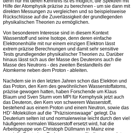
denn nur mit deren Kenntnis ist es möglich, die Spektren mit
Hilfe der Atomphysik präzise zu berechnen - um sie dann mit
direkten Messungen zu vergleichen und so beispielsweise
Rückschlüsse auf die Zuverlässigkeit der grundlegenden
physikalischen Theorien zu ermöglichen.
Von besonderem Interesse sind in diesem Kontext
Wasserstoff und seine Isotope, denn deren einfache
Elektronenhülle mit nur einem einzigen Elektron lässt
extrem präzise Berechnungen und damit sehr sensitive
Tests grundlegender physikalischer Theorien zu. Darüber
hinaus lässt sich aus der Masse des Deuterons auch die
Masse des Neutrons - des zweiten Bestandteils der
Atomkerne neben dem Proton - ableiten.
Nachdem sie in den letzten Jahren schon das Elektron und
das Proton, den Kern des gewöhnlichen Wasserstoffatoms,
präzise gewogen hatten, haben Forschende um Klaus
Blaum und Sven Sturm vom MPI für Kernphysik jetzt auch
das Deuteron, den Kern von schwerem Wasserstoff,
bestehend aus einem Proton und einem Neutron, sowie das
HD
+
-Molekülion auf die "Präzisionswaage" gelegt. Da
Deuterium selten ist und normalerweise leicht durch den viel
häufigeren normalen Wasserstoff ersetzt wird, hat die
Arbeitsgruppe von Christoph Düllmann in Mainz eine