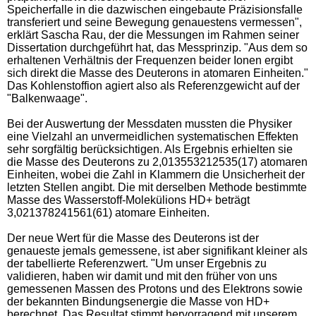
Speicherfalle in die dazwischen eingebaute Präzisionsfalle
transferiert und seine Bewegung genauestens vermessen",
erklärt Sascha Rau, der die Messungen im Rahmen seiner
Dissertation durchgeführt hat, das Messprinzip. "Aus dem so
erhaltenen Verhältnis der Frequenzen beider Ionen ergibt
sich direkt die Masse des Deuterons in atomaren Einheiten."
Das Kohlenstoffion agiert also als Referenzgewicht auf der
"Balkenwaage".
Bei der Auswertung der Messdaten mussten die Physiker
eine Vielzahl an unvermeidlichen systematischen Effekten
sehr sorgfältig berücksichtigen. Als Ergebnis erhielten sie
die Masse des Deuterons zu 2,013553212535(17) atomaren
Einheiten, wobei die Zahl in Klammern die Unsicherheit der
letzten Stellen angibt. Die mit derselben Methode bestimmte
Masse des Wasserstoff-Molekülions HD+ beträgt
3,021378241561(61) atomare Einheiten.
Der neue Wert für die Masse des Deuterons ist der
genaueste jemals gemessene, ist aber signifikant kleiner als
der tabellierte Referenzwert. "Um unser Ergebnis zu
validieren, haben wir damit und mit den früher von uns
gemessenen Massen des Protons und des Elektrons sowie
der bekannten Bindungsenergie die Masse von HD+
berechnet. Das Resultat stimmt hervorragend mit unserem