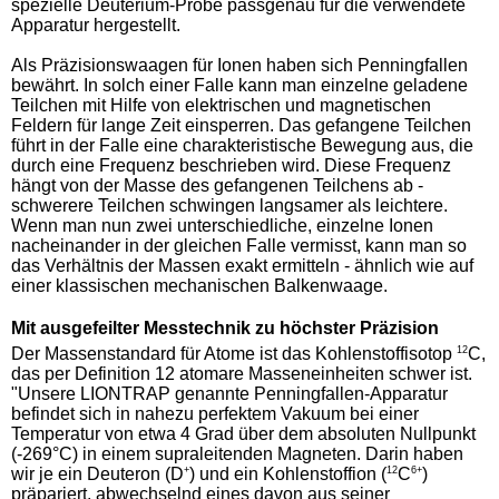
spezielle Deuterium-Probe passgenau für die verwendete
Apparatur hergestellt.
Als Präzisionswaagen für Ionen haben sich Penningfallen
bewährt. In solch einer Falle kann man einzelne geladene
Teilchen mit Hilfe von elektrischen und magnetischen
Feldern für lange Zeit einsperren. Das gefangene Teilchen
führt in der Falle eine charakteristische Bewegung aus, die
durch eine Frequenz beschrieben wird. Diese Frequenz
hängt von der Masse des gefangenen Teilchens ab -
schwerere Teilchen schwingen langsamer als leichtere.
Wenn man nun zwei unterschiedliche, einzelne Ionen
nacheinander in der gleichen Falle vermisst, kann man so
das Verhältnis der Massen exakt ermitteln - ähnlich wie auf
einer klassischen mechanischen Balkenwaage.
Mit ausgefeilter Messtechnik zu höchster Präzision
Der Massenstandard für Atome ist das Kohlenstoffisotop
12
C,
das per Definition 12 atomare Masseneinheiten schwer ist.
"Unsere LIONTRAP genannte Penningfallen-Apparatur
befindet sich in nahezu perfektem Vakuum bei einer
Temperatur von etwa 4 Grad über dem absoluten Nullpunkt
(-269°C) in einem supraleitenden Magneten. Darin haben
wir je ein Deuteron (D
+
) und ein Kohlenstoffion (
12
C
6+
)
präpariert, abwechselnd eines davon aus seiner