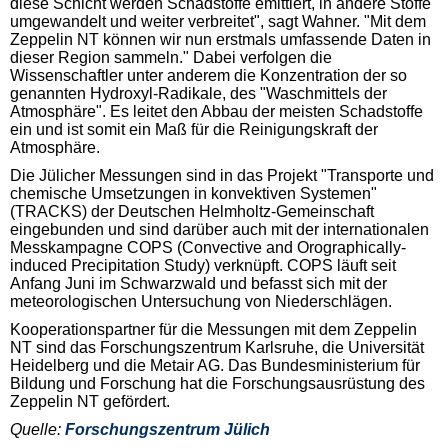
diese Schicht werden Schadstoffe emittiert, in andere Stoffe
umgewandelt und weiter verbreitet", sagt Wahner. "Mit dem
Zeppelin NT können wir nun erstmals umfassende Daten in
dieser Region sammeln." Dabei verfolgen die
Wissenschaftler unter anderem die Konzentration der so
genannten Hydroxyl-Radikale, des "Waschmittels der
Atmosphäre". Es leitet den Abbau der meisten Schadstoffe
ein und ist somit ein Maß für die Reinigungskraft der
Atmosphäre.
Die Jülicher Messungen sind in das Projekt "Transporte und
chemische Umsetzungen in konvektiven Systemen"
(TRACKS) der Deutschen Helmholtz-Gemeinschaft
eingebunden und sind darüber auch mit der internationalen
Messkampagne COPS (Convective and Orographically-
induced Precipitation Study) verknüpft. COPS läuft seit
Anfang Juni im Schwarzwald und befasst sich mit der
meteorologischen Untersuchung von Niederschlägen.
Kooperationspartner für die Messungen mit dem Zeppelin
NT sind das Forschungszentrum Karlsruhe, die Universität
Heidelberg und die Metair AG. Das Bundesministerium für
Bildung und Forschung hat die Forschungsausrüstung des
Zeppelin NT gefördert.
Quelle:
Forschungszentrum Jülich