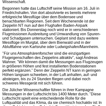
Wissenschaft.
Begonnen hatte das Luftschiff seine Mission am 16. Juli in
Friedrichshafen. Von dort absolvierte es bereits mehrere
erfolgreiche Messflüge über dem Bodensee und
benachbarten Regionen. Seit dem Wochenende ist der
Zeppelin NT nun auf den Flughafen Baden-Airpark
stationiert. Bis Donnerstag noch wird er in verschiedenen
Flugmissionen Ausbreitung und Umwandlung von Spuren-
und Schadgasen untersuchen. Geplant sind dazu weitere
Messflüge im Murgtal, über dem Bienwald und in der
Abluftfahne von Karlsruhe oder Ludwigshafen/Mannheim.
"Für uns Atmosphärenforscher sind die einzigartigen
Flugeigenschaften des Zeppelins attraktiv", sagt Andreas
Wahner. "Wir können damit die Messungen aus Flugzeugen
in größeren Höhen und fest installierten Bodenstationen
perfekt ergänzen." Denn der Zeppelin NT kann in geringen
Höhen langsam schweben, in der Luft anhalten, auf- und
absteigen, bis zu 24 Stunden fliegen und dabei noch
schweres Messgerät mit sich führen.
Die Jülicher Wissenschaftler führen in ihrer Kampagne
Messungen in der Luftschicht bis 1400 Meter durch. "Diese
Luftschicht spielt eine entscheidende Rolle für die
Luftqualität und das Klima, da sie chemisch hochaktiv ist: In