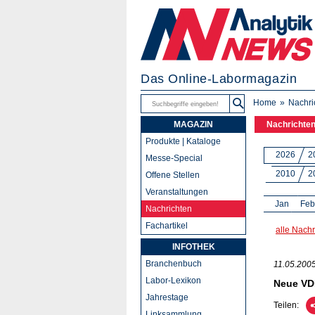
Das Online-Labormagazin
Home
Nachri
MAGAZIN
Nachrichte
Produkte | Kataloge
2026
2
Messe-Special
2010
2
Offene Stellen
Veranstaltungen
Jan
Feb
Nachrichten
Fachartikel
alle Nachr
INFOTHEK
Branchenbuch
11.05.200
Labor-Lexikon
Neue VDI
Jahrestage
Teilen:
Linksammlung