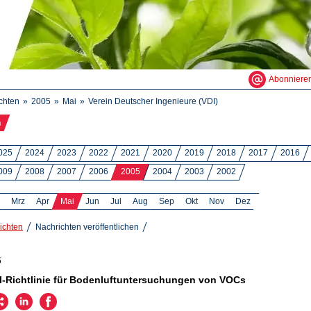
Abonniere
chten
2005
Mai
Verein Deutscher Ingenieure (VDI)
n
025
2024
2023
2022
2021
2020
2019
2018
2017
2016
009
2008
2007
2006
2005
2004
2003
2002
Mrz
Apr
Mai
Jun
Jul
Aug
Sep
Okt
Nov
Dez
ichten
Nachrichten veröffentlichen
5
-Richtlinie für Bodenluftuntersuchungen von VOCs