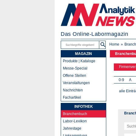
Das Online-Labormagazin
Home
Branc
MAGAZIN
Branchenb
Produkte | Kataloge
Firmenver
Messe-Special
Offene Stellen
0-9
A
Veranstaltungen
Nachrichten
alle Eintr
Fachartikel
INFOTHEK
Branc
Branchenbuch
Labor-Lexikon
Jahrestage
Linksammlung