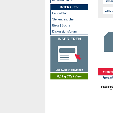
INTERAKTIV
Labor-Blog
Stellengesuche
Biete | Suche
Diskussionsforum
INSERIEREN
und Kunden gewinnen
Firmeni
0,01 g CO
/ View
Herstel
2