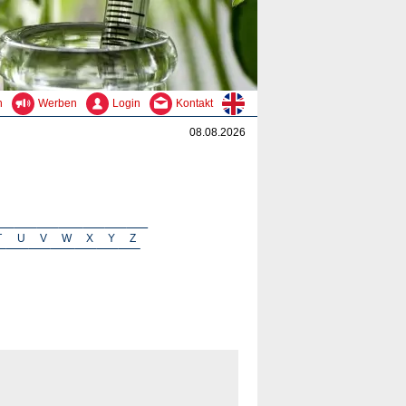
n
Werben
Login
Kontakt
08.08.2026
T
U
V
W
X
Y
Z