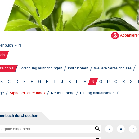
Abonniere
henbuch
N
uch
zeichnis
Forschungseinrichtungen
Institutionen
Weitere Verzeichnisse
B
C
D
E
F
G
H
I
J
K
L
M
N
O
P
Q
R
S
äge
Alphabetischer Index
Neuer Eintrag
Eintrag aktualisieren
henbuch durchsuchen