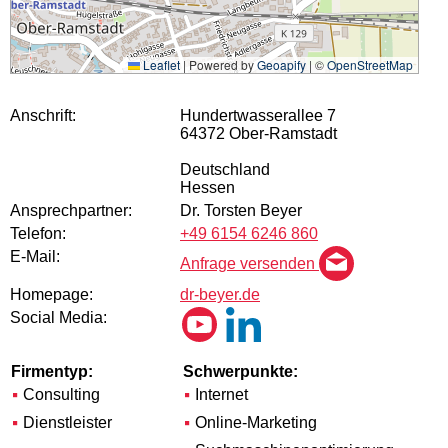
Leaflet
|
Powered by
Geoapify
| ©
OpenStreetMap
Anschrift:
Hundertwasserallee 7
64372 Ober-Ramstadt
Deutschland
Hessen
Ansprechpartner:
Dr. Torsten Beyer
Telefon:
+49 6154 6246 860
E-Mail:
Anfrage versenden
Homepage:
dr-beyer.de
Social Media:
Firmentyp:
Schwerpunkte:
Consulting
Internet
Dienstleister
Online-Marketing