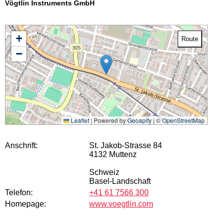
Vögtlin Instruments GmbH
+
Route
−
Leaflet
|
Powered by
Geoapify
| ©
OpenStreetMap
Anschrift:
St. Jakob-Strasse 84
4132 Muttenz
Schweiz
Basel-Landschaft
Telefon:
+41 61 7566 300
Homepage:
www.voegtlin.com