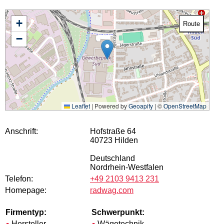
+
Route
−
Leaflet
|
Powered by
Geoapify
| ©
OpenStreetMap
Anschrift:
Hofstraße 64
40723 Hilden
Deutschland
Nordrhein-Westfalen
Telefon:
+49 2103 9413 231
Homepage:
radwag.com
Firmentyp:
Schwerpunkt:
Hersteller
Wägetechnik