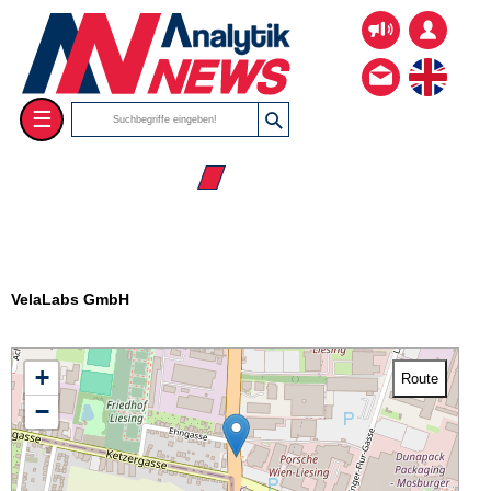
☰
☰ Firmenverzeichnis
VelaLabs GmbH
+
Route
−