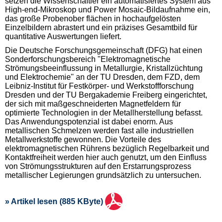
setzen die Wissenschaftler ein automatisiertes System aus
High-end-Mikroskop und Power Mosaic-Bildaufnahme ein,
das große Probenober flächen in hochaufgelösten
Einzelbildern abrastert und ein präzises Gesamtbild für
quantitative Auswertungen liefert.
Die Deutsche Forschungsgemeinschaft (DFG) hat einen
Sonderforschungsbereich "Elektromagnetische
Strömungsbeeinflussung in Metallurgie, Kristallzüchtung
und Elektrochemie" an der TU Dresden, dem FZD, dem
Leibniz-Institut für Festkörper- und Werkstoffforschung
Dresden und der TU Bergakademie Freiberg eingerichtet,
der sich mit maßgeschneiderten Magnetfeldern für
optimierte Technologien in der Metallherstellung befasst.
Das Anwendungspotenzial ist dabei enorm. Aus
metallischen Schmelzen werden fast alle industriellen
Metallwerkstoffe gewonnen. Die Vorteile des
elektromagnetischen Rührens bezüglich Regelbarkeit und
Kontaktfreiheit werden hier auch genutzt, um den Einfluss
von Strömungsstrukturen auf den Erstarrungsprozess
metallischer Legierungen grundsätzlich zu untersuchen.
» Artikel lesen (885 KByte)