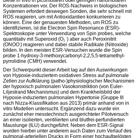
diese in vivo in picomolaren oder geringen nanomolaren
Konzentrationen vor. Der ROS-Nachweis in biologischen
Systemen erfordert deswegen Sonden, die sehr schnell mit
ROS reagieren, um mit Antioxidantien konkurrieren zu
können. Eine der genauesten Methoden, um ROS zu
identifizieren, ist die Electron Spin Resonance (ESR)-
Spektroskopie unter Verwendung von Spin probes, welche
quantitativ mit Superoxid (O
·-
) aber auch Peroxinitrit
2
(ONOO
-
) reagieren und dabei stabile Radikale (Nitroxide)
bilden. In den meisten ESR-Versuchen wurde die Spin
probe 1-hydroxy-3-methoxycarbonyl-2,2,5,5-tetramethyl-
pyrrolidine (CMH) verwendet.
Der Schwerpunkt dieser Arbeit lag auf den Auswirkungen
von Hypoxie-induziertem oxidativen Stress auf pulmonale
Zellen zur Aufklärung (patho-)physiologischer Mechanismen
der hypoxisch pulmonalen Vasokonstriktion (von Euler-
Liljestrand Mechanismus) und dem Krankheitsbild der
Hypoxie-induzierten pulmonalen Hypertonie (Gruppe III
nach Nizza-Klassifikation aus 2013) primär anhand von in
vitro Modellen untersucht. Ergänzend dazu wurde ein
zunächst eher messtechnisch ausgerichteter Pilotversuch
an einer isolierten, ventilierten und blutfrei-perfundierten
Mauslunge (ILU) durchgeführt. Neben dem ESR-Signal
wurden hierbei unter anderem auch Daten zum Verlauf des
pulmonal-arteriellen Drucks in Form einer hochaufgelösten