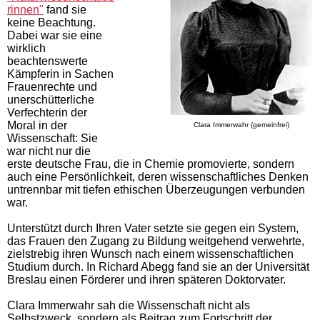
rinnen"
fand sie
keine Beachtung.
Dabei war sie eine
wirklich
beachtenswerte
Kämpferin in Sachen
Frauenrechte und
unerschütterliche
Verfechterin der
Moral in der
Clara Immerwahr (gemeinfrei)
Wissenschaft: Sie
war nicht nur die
erste deutsche Frau, die in Chemie promovierte, sondern
auch eine Persönlichkeit, deren wissenschaftliches Denken
untrennbar mit tiefen ethischen Überzeugungen verbunden
war.
Unterstützt durch Ihren Vater setzte sie gegen ein System,
das Frauen den Zugang zu Bildung weitgehend verwehrte,
zielstrebig ihren Wunsch nach einem wissenschaftlichen
Studium durch. In Richard Abegg fand sie an der Universität
Breslau einen Förderer und ihren späteren Doktorvater.
Clara Immerwahr sah die Wissenschaft nicht als
Selbstzweck, sondern als Beitrag zum Fortschritt der