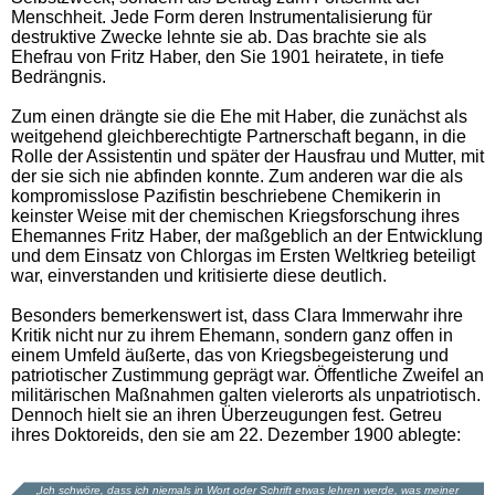
Menschheit. Jede Form deren Instrumentalisierung für
destruktive Zwecke lehnte sie ab. Das brachte sie als
Ehefrau von Fritz Haber, den Sie 1901 heiratete, in tiefe
Bedrängnis.
Zum einen drängte sie die Ehe mit Haber, die zunächst als
weitgehend gleichberechtigte Partnerschaft begann, in die
Rolle der Assistentin und später der Hausfrau und Mutter, mit
der sie sich nie abfinden konnte. Zum anderen war die als
kompromisslose Pazifistin beschriebene Chemikerin in
keinster Weise mit der chemischen Kriegsforschung ihres
Ehemannes Fritz Haber, der maßgeblich an der Entwicklung
und dem Einsatz von Chlorgas im Ersten Weltkrieg beteiligt
war, einverstanden und kritisierte diese deutlich.
Besonders bemerkenswert ist, dass Clara Immerwahr ihre
Kritik nicht nur zu ihrem Ehemann, sondern ganz offen in
einem Umfeld äußerte, das von Kriegsbegeisterung und
patriotischer Zustimmung geprägt war. Öffentliche Zweifel an
militärischen Maßnahmen galten vielerorts als unpatriotisch.
Dennoch hielt sie an ihren Überzeugungen fest. Getreu
ihres Doktoreids, den sie am 22. Dezember 1900 ablegte:
Ich schwöre, dass ich niemals in Wort oder Schrift etwas lehren werde, was meiner