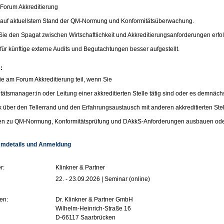
Forum Akkreditierung
e auf aktuellstem Stand der QM-Normung und Konformitätsüberwachung.
ie den Spagat zwischen Wirtschaftlichkeit und Akkreditierungsanforderungen erfol
 für künftige externe Audits und Begutachtungen besser aufgestellt.
:
 am Forum Akkreditierung teil, wenn Sie
itätsmanager:in oder Leitung einer akkreditierten Stelle tätig sind oder es demnäch
k über den Tellerrand und den Erfahrungsaustausch mit anderen akkreditierten Ste
sen zu QM-Normung, Konformitätsprüfung und DAkkS-Anforderungen ausbauen ode
mdetails und Anmeldung
r:
Klinkner & Partner
22. - 23.09.2026 | Seminar (online)
en:
Dr. Klinkner & Partner GmbH
Wilhelm-Heinrich-Straße 16
D-66117 Saarbrücken