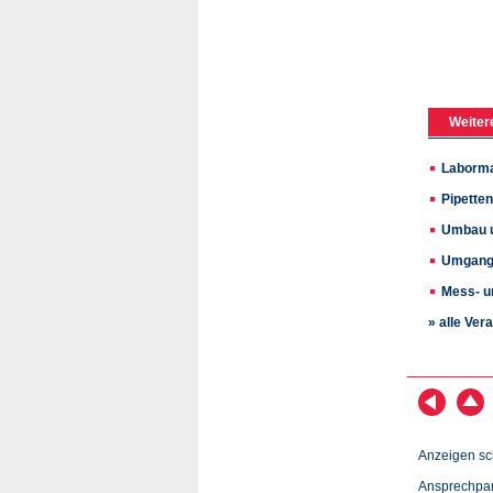
Weiter
Laborma
Pipette
Umbau u
Umgang 
Mess- u
» alle Ver
Anzeigen sc
Ansprechpar