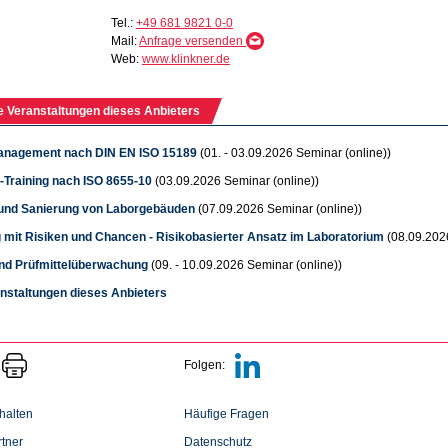
Tel.:
+49 681 9821 0-0
Mail:
Anfrage versenden
Web:
www.klinkner.de
e Veranstaltungen dieses Anbieters
nagement nach DIN EN ISO 15189
(01. - 03.09.2026 Seminar (online))
n-Training nach ISO 8655-10
(03.09.2026 Seminar (online))
nd Sanierung von Laborgebäuden
(07.09.2026 Seminar (online))
mit Risiken und Chancen - Risikobasierter Ansatz im Laboratorium
(08.09.202
nd Prüfmittelüberwachung
(09. - 10.09.2026 Seminar (online))
anstaltungen dieses Anbieters
Folgen:
halten
Häufige Fragen
tner
Datenschutz