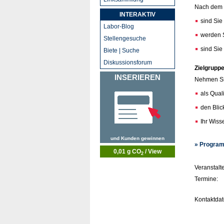
Nach dem 
INTERAKTIV
sind Si
Labor-Blog
werden S
Stellengesuche
sind Sie
Biete | Suche
Diskussionsforum
Zielgruppe
INSERIEREN
Nehmen Sie
als Qual
den Blic
Ihr Wis
und Kunden gewinnen
» Program
0,01 g CO
/ View
2
Veranstalte
Termine:
Kontaktdat