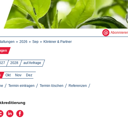
Abonniere
taltungen
2026
Sep
Klinkner & Partner
ngen
027
2028
auf Anfrage
p
Okt
Nov
Dez
ne
Termin eintragen
Termin löschen
Referenzen
kkreditierung