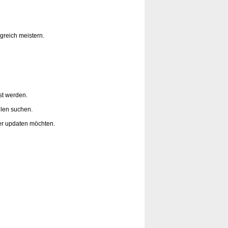
greich meistern.
st werden.
llen suchen.
r updaten möchten.