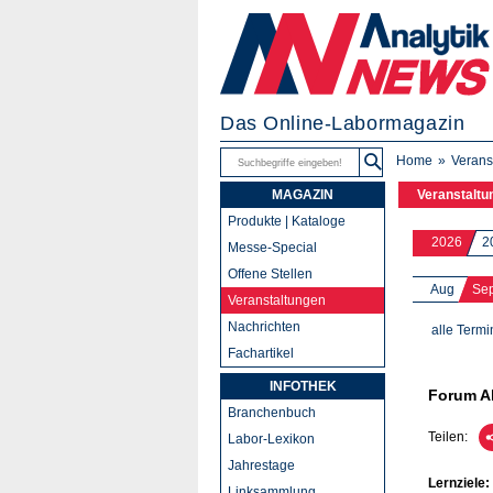
Das Online-Labormagazin
Home
Verans
MAGAZIN
Veranstaltu
Produkte | Kataloge
2026
2
Messe-Special
Offene Stellen
Aug
Se
Veranstaltungen
Nachrichten
alle Termi
Fachartikel
INFOTHEK
Forum A
Branchenbuch
Teilen:
Labor-Lexikon
Jahrestage
Lernziele:
Linksammlung