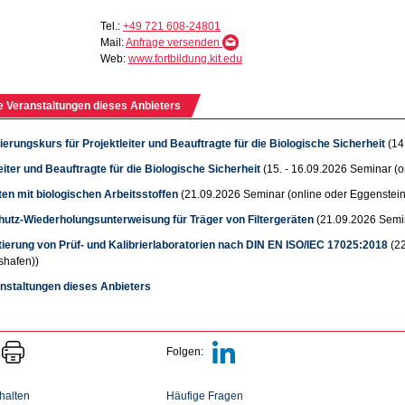
Tel.:
+49 721 608-24801
Mail:
Anfrage versenden
Web:
www.fortbildung.kit.edu
e Veranstaltungen dieses Anbieters
ierungskurs für Projektleiter und Beauftragte für die Biologische Sicherheit
(14
eiter und Beauftragte für die Biologische Sicherheit
(15. - 16.09.2026 Seminar (o
ten mit biologischen Arbeitsstoffen
(21.09.2026 Seminar (online oder Eggenstei
utz-Wiederholungsunterweisung für Träger von Filtergeräten
(21.09.2026 Semi
tierung von Prüf- und Kalibrierlaboratorien nach DIN EN ISO/IEC 17025:2018
(2
shafen))
anstaltungen dieses Anbieters
Folgen:
halten
Häufige Fragen