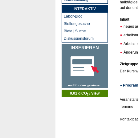
halbtägige
auf der un
INTERAKTIV
Labor-Blog
Inhalt:
Stellengesuche
neues a
Biete | Suche
arbeitsm
Diskussionsforum
Arbeits-
INSERIEREN
Änderun
Zielgruppe
Der Kurs w
» Program
und Kunden gewinnen
0,01 g CO
/ View
2
Veranstalte
Termine:
Kontaktdat