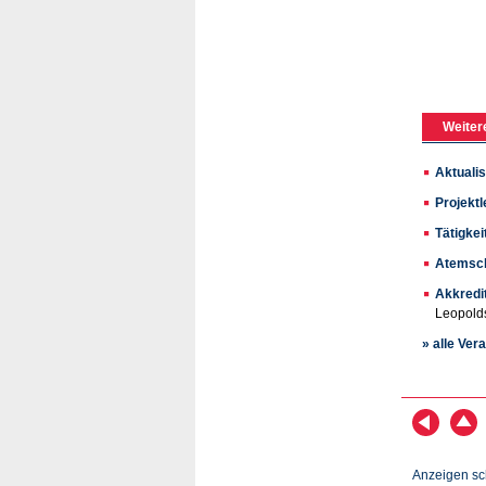
Weiter
Aktualis
Projektl
Tätigkei
Atemsch
Akkredi
Leopold
» alle Ver
Anzeigen sc