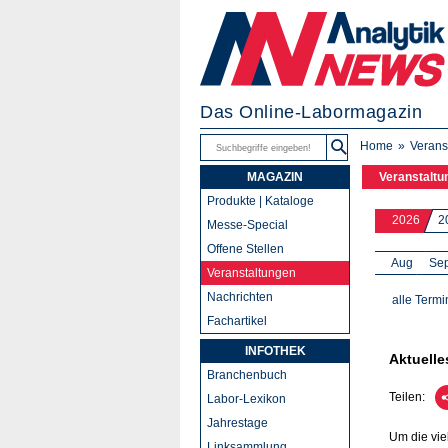
Das Online-Labormagazin
Home
Verans
MAGAZIN
Veranstaltu
Produkte | Kataloge
2026
2
Messe-Special
Offene Stellen
Aug
Se
Veranstaltungen
Nachrichten
alle Termi
Fachartikel
INFOTHEK
Aktuelle
Branchenbuch
Teilen:
Labor-Lexikon
Jahrestage
Um die vie
Linksammlung