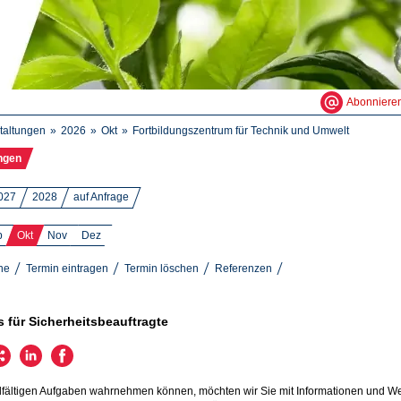
Abonniere
taltungen
2026
Okt
Fortbildungszentrum für Technik und Umwelt
ngen
027
2028
auf Anfrage
p
Okt
Nov
Dez
ne
Termin eintragen
Termin löschen
Referenzen
s für Sicherheitsbeauftragte
lfältigen Aufgaben wahrnehmen können, möchten wir Sie mit Informationen und Weite