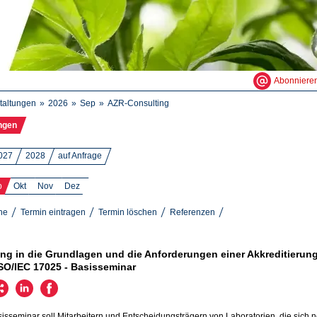
Abonniere
taltungen
2026
Sep
AZR-Consulting
ngen
027
2028
auf Anfrage
p
Okt
Nov
Dez
ne
Termin eintragen
Termin löschen
Referenzen
ng in die Grundlagen und die Anforderungen einer Akkreditierun
SO/IEC 17025 - Basisseminar
isseminar soll Mitarbeitern und Entscheidungsträgern von Laboratorien, die sich