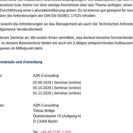
rsetzen bzw. bisher nur über wenige Kenntnisse über das Thema verfügen, einen
 Durchführung einer Laborakkreditierung geben. Es ist ebenso gut geeignet für neu
über die Anforderungen der DIN EN ISO/IEC 17025 erhalten.
 sowohl die Anforderungen an das Management als auch die Technischen Anforde
allgemeine Verständlichkeit.
 dieses Seminar an. Wir wollen Ihnen vermitteln, was konkret einzelne Normenforde
zu diesem Basisseminar bieten wir auch ein 2-tätiges entsprechendes Aufbausemi
pielen im Mittelpunkt steht.
mdetails und Anmeldung
r:
AZR-Consulting
02.09.2026 | Seminar (online)
05.10.2026 | Seminar (online)
01.12.2026 | Seminar (online)
en:
AZR-Consulting
Tobias Böttge
Oraniendamm 70 (Aufgang A)
D-13469 Berlin
Tel.:
+49 30 2191 7-102