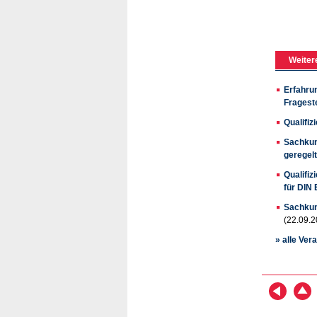
Weiter
Erfahru
Fragest
Qualifiz
Sachkun
geregelt
Qualifi
für DIN
Sachkun
(22.09.2
» alle Ver