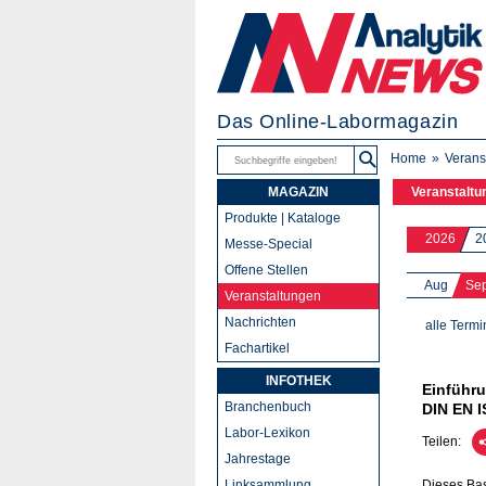
Das Online-Labormagazin
Home
Verans
MAGAZIN
Veranstaltu
Produkte | Kataloge
2026
2
Messe-Special
Offene Stellen
Aug
Se
Veranstaltungen
Nachrichten
alle Termi
Fachartikel
INFOTHEK
Einführu
Branchenbuch
DIN EN I
Labor-Lexikon
Teilen:
Jahrestage
Linksammlung
Dieses Bas