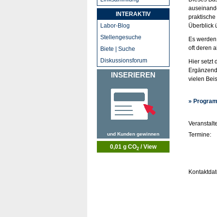
auseinande
INTERAKTIV
praktische
Labor-Blog
Überblick 
Stellengesuche
Es werden
oft deren 
Biete | Suche
Diskussionsforum
Hier setzt
Ergänzend 
INSERIEREN
vielen Beis
» Program
Veranstalte
und Kunden gewinnen
Termine:
0,01 g CO
/ View
2
Kontaktdat