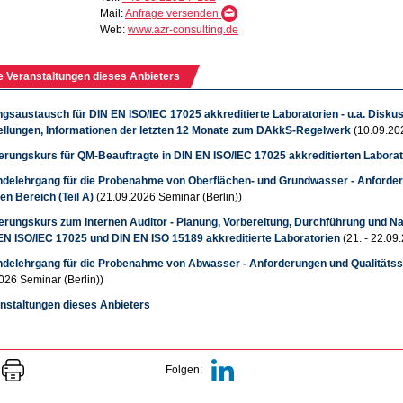
Mail:
Anfrage versenden
Web:
www.azr-consulting.de
e Veranstaltungen dieses Anbieters
ngsaustausch für DIN EN ISO/IEC 17025 akkreditierte Laboratorien - u.a. Disk
ellungen, Informationen der letzten 12 Monate zum DAkkS-Regelwerk
(10.09.20
ierungskurs für QM-Beauftragte in DIN EN ISO/IEC 17025 akkreditierten Labora
delehrgang für die Probenahme von Oberflächen- und Grundwasser - Anforderu
en Bereich (Teil A)
(21.09.2026 Seminar (Berlin))
zierungskurs zum internen Auditor - Planung, Vorbereitung, Durchführung und N
 EN ISO/IEC 17025 und DIN EN ISO 15189 akkreditierte Laboratorien
(21. - 22.09
delehrgang für die Probenahme von Abwasser - Anforderungen und Qualitätssi
026 Seminar (Berlin))
anstaltungen dieses Anbieters
Folgen: