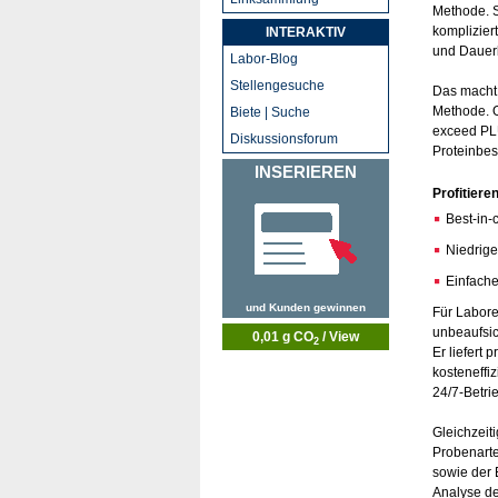
Methode. S
komplizier
INTERAKTIV
und Dauerb
Labor-Blog
Stellengesuche
Das macht s
Methode. O
Biete | Suche
exceed PLU
Diskussionsforum
Proteinbe
INSERIEREN
Profitiere
Best-in-
Niedrige
Einfache
und Kunden gewinnen
Für Labore
unbeaufsic
0,01 g CO
/ View
2
Er liefert 
kosteneffiz
24/7-Betri
Gleichzeiti
Probenarte
sowie der 
Analyse de