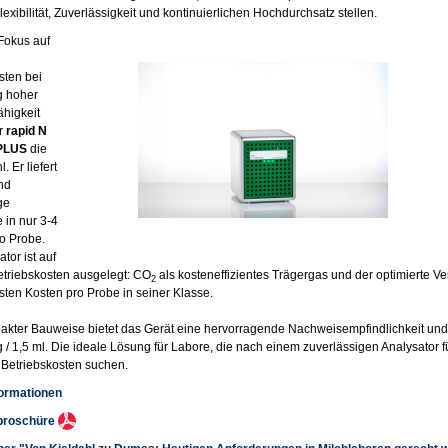
Flexibilität, Zuverlässigkeit und kontinuierlichen Hochdurchsatz stellen.
Fokus auf
sten bei
ig hoher
ähigkeit
er
rapid N
PLUS
die
. Er liefert
nd
ge
 in nur 3-4
o Probe.
tor ist auf
etriebskosten ausgelegt: CO
als kosteneffizientes Trägergas und der optimierte V
2
gsten Kosten pro Probe in seiner Klasse.
akter Bauweise bietet das Gerät eine hervorragende Nachweisempfindlichkeit u
 g / 1,5 ml. Die ideale Lösung für Labore, die nach einem zuverlässigen Analysator 
Betriebskosten suchen.
formationen
broschüre