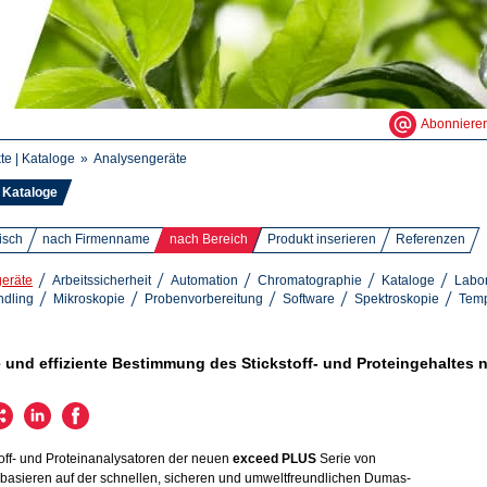
Abonniere
te | Kataloge
Analysengeräte
Kataloge
isch
nach Firmenname
nach Bereich
Produkt inserieren
Referenzen
eräte
Arbeitssicherheit
Automation
Chromatographie
Kataloge
Labo
ndling
Mikroskopie
Probenvorbereitung
Software
Spektroskopie
Temp
 und effiziente Bestimmung des Stickstoff- und Proteingehaltes 
toff- und Proteinanalysatoren der neuen
exceed PLUS
Serie von
basieren auf der schnellen, sicheren und umweltfreundlichen Dumas-