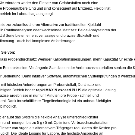
ie erfordern weder den Einsatz von Gefahrstoffen noch eine
te Probenaufbereitung und sind konsequent auf Effizienz, Flexibilität
etrieb im Laboralltag ausgelegt.
ie zur zukunftssicheren Alternative zur traditionellen Kjeldahl-
b Routineanalysen oder wechselnde Matrizes: Beide Analysatoren der
S Serie bieten eine zuverlässige und präzise Stickstoff- und
stimmung - auch bei komplexen Anforderungen.
n Sie von:
class Probendurchsatz: Weniger Kalibrationsmessungen, mehr Kapazität für echte
n Betriebskosten: Verlängerte Standzeiten der Verbrauchsmaterialien senken die 
r Bedienung: Dank intuitiver Software, automatischen Systemprüfungen & werkze
 mit höchsten Anforderungen an Probenvielfalt, Durchsatz und
htigten Betrieb ist der
rapid MAX N exceed PLUS
die optimale Lösung.
präzise Ergebnisse in nur fünf Minuten pro Probe - schnell und
ient. Dank fortschrittlicher Tiegeltechnologie ist ein unbeaufsichtigter
eb möglich.
g erlaubt das System die flexible Analyse unterschiedlichster
n und -mengen bis zu 5 g / 5 ml. Optimierte Verbrauchsmaterialien
Einsatz von Argon als alternativem Trägergas reduzieren die Kosten pro
utlich. Die ideale Lösung für Labore, die höchste Ansprüche an