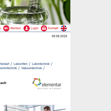
n
Werben
Login
Kontakt
06.08.2026
rbedarf
Laboröfen
Labortechnik
eriertechnik
Vakuumtechnik
nach