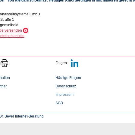
per "Von Kjeldahl zu Dumas: Heutigen Anforderungen in Milchlaboren gerecht 
 Analysensysteme GmbH
Straße 1
genselbold
age versenden
elementar.com
Folgen:
halten
Häufige Fragen
tner
Datenschutz
Impressum
AGB
r. Beyer Internet-Beratung