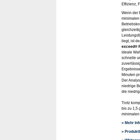
Effizienz, 
Wenn der 
minimalen
Betriebsko
gleichzeit
Leistungsf
liegt, ist d
exceed® 
ideale Wahl
schnelle u
zuverlässi
Ergebnisse
Minuten pr
Der Analysa
niedrige B
die niedri
Trotz komp
bis zu 1,5
minimalen 
» Mehr In
» Produkt