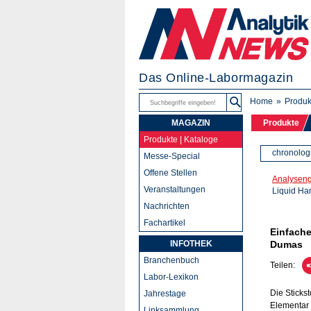
Das Online-Labormagazin
Home
Produk
MAGAZIN
Produkte
Produkte | Kataloge
chronolog
Messe-Special
Offene Stellen
Analyseng
Veranstaltungen
Liquid Ha
Nachrichten
Fachartikel
Einfache
INFOTHEK
Dumas
Branchenbuch
Teilen:
Labor-Lexikon
Die Sticks
Jahrestage
Elementar 
Linksammlung