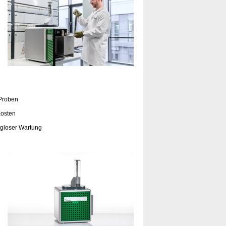
 Proben
Kosten
ugloser Wartung