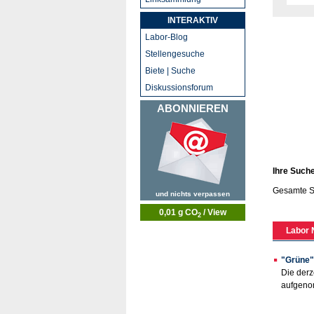
INTERAKTIV
Labor-Blog
Stellengesuche
Biete | Suche
Diskussionsforum
ABONNIEREN
Ihre Such
Gesamte S
und nichts verpassen
0,01 g CO
/ View
2
Labor 
"Grüne" 
Die derz
aufgenom