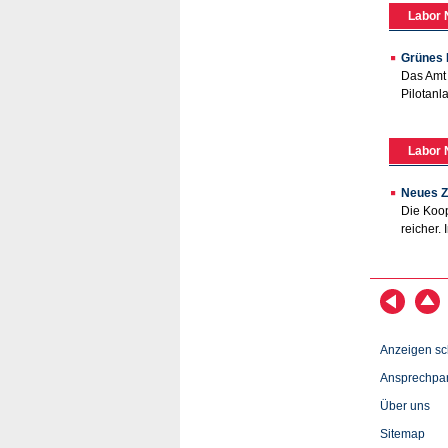
Labor 
Grünes L
Das Amt 
Pilotanl
Labor 
Neues Z
Die Koop
reicher.
Anzeigen sc
Ansprechpar
Über uns
Sitemap