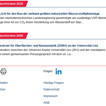
Nachrichten 2018
icht für den Bau der weltweit größten industriellen Wasserstoffpilotanlage
der oberösterreichischen Landesregierung genehmigte als zuständige UVP-Behörd
age ihrer Art zur CO
-freien Herstellung von Wasserstoff am Stan...
2
Nachrichten 2008
entrum für Oberflächen- und Nanoanalytik (ZONA) an der Universität Linz
eration zwischen der Johannes Kepler Universität Linz (JKU) und der voestalpine 
 In einem gemeinsamen Pressegespräch mit dem oö. La...
Folgen:
halten
Häufige Fragen
tner
Datenschutz
Impressum
AGB