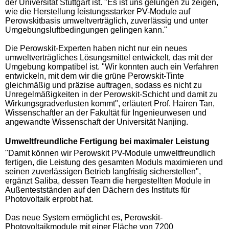
der Universität Stuttgart ist. "Es ist uns gelungen zu zeigen,
wie die Herstellung leistungsstarker PV-Module auf
Perowskitbasis umweltverträglich, zuverlässig und unter
Umgebungsluftbedingungen gelingen kann."
Die Perowskit-Experten haben nicht nur ein neues
umweltverträgliches Lösungsmittel entwickelt, das mit der
Umgebung kompatibel ist. "Wir konnten auch ein Verfahren
entwickeln, mit dem wir die grüne Perowskit-Tinte
gleichmäßig und präzise auftragen, sodass es nicht zu
Unregelmäßigkeiten in der Perowskit-Schicht und damit zu
Wirkungsgradverlusten kommt", erläutert Prof. Hairen Tan,
Wissenschaftler an der Fakultät für Ingenieurwesen und
angewandte Wissenschaft der Universität Nanjing.
Umweltfreundliche Fertigung bei maximaler Leistung
"Damit können wir Perowskit PV-Module umweltfreundlich
fertigen, die Leistung des gesamten Moduls maximieren und
seinen zuverlässigen Betrieb langfristig sicherstellen",
ergänzt Saliba, dessen Team die hergestellten Module in
Außentestständen auf den Dächern des Instituts für
Photovoltaik erprobt hat.
Das neue System ermöglicht es, Perowskit-
Photovoltaikmodule mit einer Fläche von 7200