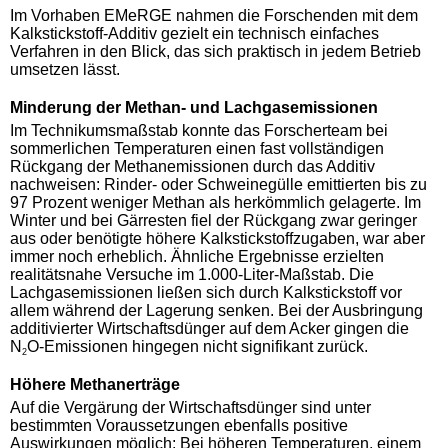
Im Vorhaben EMeRGE nahmen die Forschenden mit dem
Kalkstickstoff-Additiv gezielt ein technisch einfaches
Verfahren in den Blick, das sich praktisch in jedem Betrieb
umsetzen lässt.
Minderung der Methan- und Lachgasemissionen
Im Technikumsmaßstab konnte das Forscherteam bei
sommerlichen Temperaturen einen fast vollständigen
Rückgang der Methanemissionen durch das Additiv
nachweisen: Rinder- oder Schweinegülle emittierten bis zu
97 Prozent weniger Methan als herkömmlich gelagerte. Im
Winter und bei Gärresten fiel der Rückgang zwar geringer
aus oder benötigte höhere Kalkstickstoffzugaben, war aber
immer noch erheblich. Ähnliche Ergebnisse erzielten
realitätsnahe Versuche im 1.000-Liter-Maßstab. Die
Lachgasemissionen ließen sich durch Kalkstickstoff vor
allem während der Lagerung senken. Bei der Ausbringung
additivierter Wirtschaftsdünger auf dem Acker gingen die
N
O-Emissionen hingegen nicht signifikant zurück.
2
Höhere Methanerträge
Auf die Vergärung der Wirtschaftsdünger sind unter
bestimmten Voraussetzungen ebenfalls positive
Auswirkungen möglich: Bei höheren Temperaturen, einem