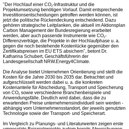
"Der Hochlauf einer CO
-Infrastruktur und die
2
Projektumsetzung benötigen Vorlauf. Damit entsprechende
Investitionsentscheidungen getroffen werden können, ist
jetzt die politische Rückendeckung entscheidend. Dazu
gehören strategische Leitplanken, die aktuell im Aktionsplan
Carbon Management der Bundesregierung erarbeitet
werden, aber auch passende Instrumente wie CO
-
2
Differenzverträge, die Projekte in der Hochlaufphase u. a.
gegen die noch bestehende Kostenlücke gegenüber den
Zertifikatspreisen im EU ETS absichern", betont Dr.
Katharina Schubert, Geschäftsführerin der
Landesgesellschaft NRW.Energy4Climate.
Die Analyse bietet Unternehmen Orientierung und stellt die
Kosten für die Jahre 2030 bis 2035 dar. Betrachtet und
aufgeschlüsselt werden dabei u. a. die konkreten
Kostenanteile für Abscheidung, Transport und Speicherung
von CO
sowie verschiedene Branchenbeispiele und
2
Anwendungsfälle. Deutlich wird dabei, dass die zu
erwartenden Preise unternehmensindividuell sein werden -
abhängig vom Unternehmensstandort, der jeweils genutzten
Technologie sowie der Transport- und Speicherart.
Im Vergleich zu Planungs- und Literaturwerten zeigen erste
umgesetzte Beispielprojekte zudem bereits Abweichungen