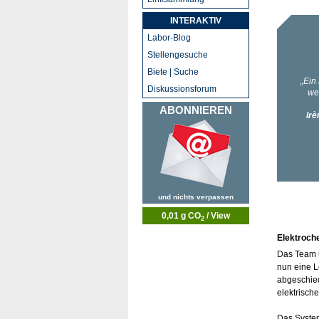
INTERAKTIV
Labor-Blog
Stellengesuche
Biete | Suche
Diskussionsforum
ABONNIEREN
und nichts verpassen
0,01 g CO
/ View
2
Elektroch
Das Team u
nun eine L
abgeschied
elektrisch
Das System