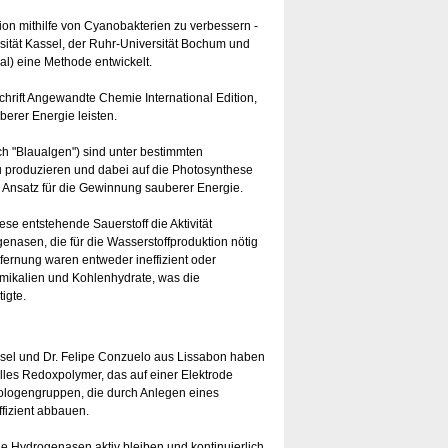
ion mithilfe von Cyanobakterien zu verbessern -
sität Kassel, der Ruhr-Universität Bochum und
l) eine Methode entwickelt.
tschrift Angewandte Chemie International Edition,
erer Energie leisten.
 "Blaualgen") sind unter bestimmten
u produzieren und dabei auf die Photosynthese
r Ansatz für die Gewinnung sauberer Energie.
se entstehende Sauerstoff die Aktivität
nasen, die für die Wasserstoffproduktion nötig
tfernung waren entweder ineffizient oder
emikalien und Kohlenhydrate, was die
igte.
sel und Dr. Felipe Conzuelo aus Lissabon haben
lles Redoxpolymer, das auf einer Elektrode
iologengruppen, die durch Anlegen eines
ffizient abbauen.
ie Hydrogenasen aktiv bleiben und kontinuierlich