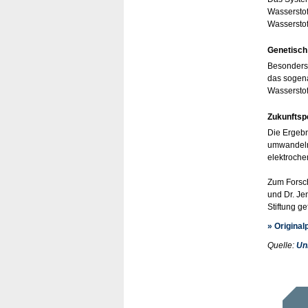
Wasserstof
Wasserstof
Genetisch 
Besonders 
das sogena
Wasserstof
Zukunftsp
Die Ergebn
umwandeln.
elektroche
Zum Forsc
und Dr. Je
Stiftung ge
» Original
Quelle:
Un