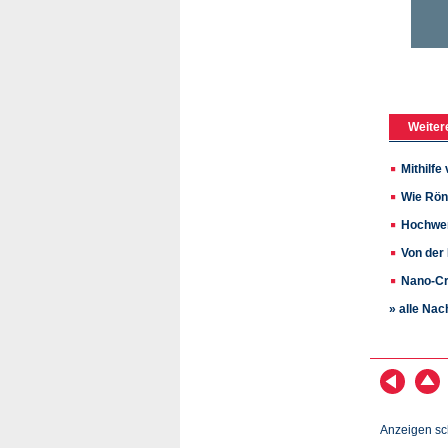
Weiter
Mithilfe
Wie Rön
Hochwer
Von der
Nano-Cra
» alle Nac
Anzeigen sc