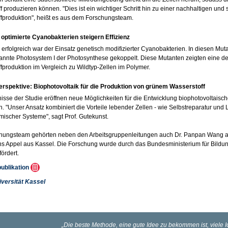
f produzieren können. "Dies ist ein wichtiger Schritt hin zu einer nachhaltigen und
fproduktion", heißt es aus dem Forschungsteam.
optimierte Cyanobakterien steigern Effizienz
erfolgreich war der Einsatz genetisch modifizierter Cyanobakterien. In diesen Mut
nnte Photosystem I der Photosynthese gekoppelt. Diese Mutanten zeigten eine deu
fproduktion im Vergleich zu Wildtyp-Zellen im Polymer.
erspektive: Biophotovoltaik für die Produktion von grünem Wasserstoff
isse der Studie eröffnen neue Möglichkeiten für die Entwicklung biophotovoltaische
 "Unser Ansatz kombiniert die Vorteile lebender Zellen - wie Selbstreparatur und L
mischer Systeme", sagt Prof. Gutekunst.
hungsteam gehörten neben den Arbeitsgruppenleitungen auch Dr. Panpan Wang a
ns Appel aus Kassel. Die Forschung wurde durch das Bundesministerium für Bild
fördert.
publikation
iversität Kassel