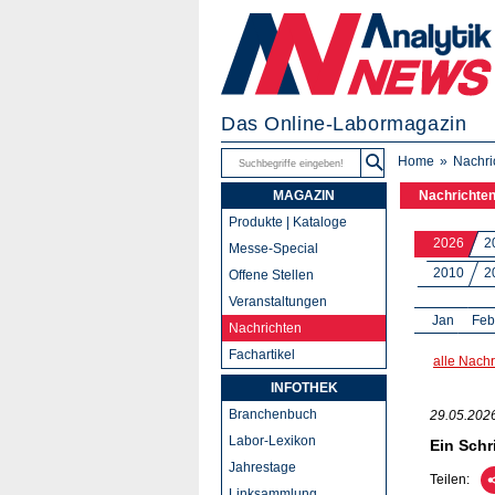
Das Online-Labormagazin
Home
Nachri
MAGAZIN
Nachrichte
Produkte | Kataloge
2026
2
Messe-Special
2010
2
Offene Stellen
Veranstaltungen
Jan
Feb
Nachrichten
Fachartikel
alle Nachr
INFOTHEK
Branchenbuch
29.05.202
Labor-Lexikon
Ein Schr
Jahrestage
Teilen:
Linksammlung