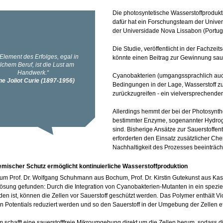
Die photosyntetische Wasserstoffprodukt
dafür hat ein Forschungsteam der Univer
der Universidade Nova Lissabon (Portuga
Die Studie, veröffentlicht in der Fachzei
könnte einen Beitrag zur Gewinnung saub
Cyanobakterien (umgangssprachlich auch
Bedingungen in der Lage, Wasserstoff z
zurückzugreifen - ein vielversprechende
Allerdings hemmt der bei der Photosynthe
bestimmter Enzyme, sogenannter Hydroge
sind. Bisherige Ansätze zur Sauerstoffen
erforderten den Einsatz zusätzlicher Ch
Nachhaltigkeit des Prozesses beeinträcht
emischer Schutz ermöglicht kontinuierliche Wasserstoffproduktion
m Prof. Dr. Wolfgang Schuhmann aus Bochum, Prof. Dr. Kirstin Gutekunst aus Kas
ösung gefunden: Durch die Integration von Cyanobakterien-Mutanten in ein spezie
en ist, können die Zellen vor Sauerstoff geschützt werden. Das Polymer enthält V
en Potentials reduziert werden und so den Sauerstoff in der Umgebung der Zellen e
 schafft eine sauerstofffreie Mikroumgebung direkt um die Zellen herum, sodass d