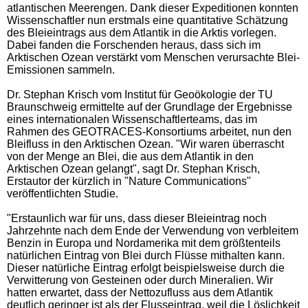
atlantischen Meerengen. Dank dieser Expeditionen konnten
Wissenschaftler nun erstmals eine quantitative Schätzung
des Bleieintrags aus dem Atlantik in die Arktis vorlegen.
Dabei fanden die Forschenden heraus, dass sich im
Arktischen Ozean verstärkt vom Menschen verursachte Blei-
Emissionen sammeln.
Dr. Stephan Krisch vom Institut für Geoökologie der TU
Braunschweig ermittelte auf der Grundlage der Ergebnisse
eines internationalen Wissenschaftlerteams, das im
Rahmen des GEOTRACES-Konsortiums arbeitet, nun den
Bleifluss in den Arktischen Ozean. "Wir waren überrascht
von der Menge an Blei, die aus dem Atlantik in den
Arktischen Ozean gelangt", sagt Dr. Stephan Krisch,
Erstautor der kürzlich in "Nature Communications"
veröffentlichten Studie.
"Erstaunlich war für uns, dass dieser Bleieintrag noch
Jahrzehnte nach dem Ende der Verwendung von verbleitem
Benzin in Europa und Nordamerika mit dem größtenteils
natürlichen Eintrag von Blei durch Flüsse mithalten kann.
Dieser natürliche Eintrag erfolgt beispielsweise durch die
Verwitterung von Gesteinen oder durch Mineralien. Wir
hatten erwartet, dass der Nettozufluss aus dem Atlantik
deutlich geringer ist als der Flusseintrag, weil die Löslichkeit