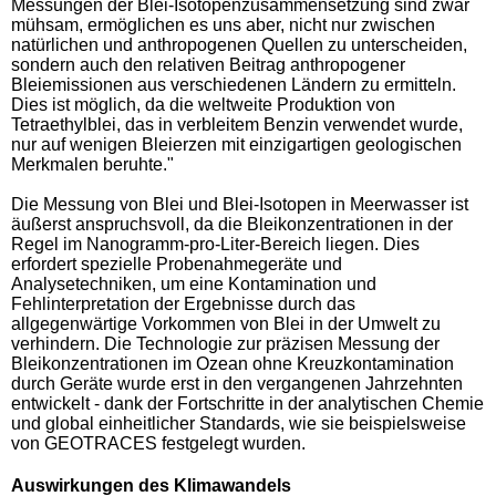
Messungen der Blei-Isotopenzusammensetzung sind zwar
mühsam, ermöglichen es uns aber, nicht nur zwischen
natürlichen und anthropogenen Quellen zu unterscheiden,
sondern auch den relativen Beitrag anthropogener
Bleiemissionen aus verschiedenen Ländern zu ermitteln.
Dies ist möglich, da die weltweite Produktion von
Tetraethylblei, das in verbleitem Benzin verwendet wurde,
nur auf wenigen Bleierzen mit einzigartigen geologischen
Merkmalen beruhte."
Die Messung von Blei und Blei-Isotopen in Meerwasser ist
äußerst anspruchsvoll, da die Bleikonzentrationen in der
Regel im Nanogramm-pro-Liter-Bereich liegen. Dies
erfordert spezielle Probenahmegeräte und
Analysetechniken, um eine Kontamination und
Fehlinterpretation der Ergebnisse durch das
allgegenwärtige Vorkommen von Blei in der Umwelt zu
verhindern. Die Technologie zur präzisen Messung der
Bleikonzentrationen im Ozean ohne Kreuzkontamination
durch Geräte wurde erst in den vergangenen Jahrzehnten
entwickelt - dank der Fortschritte in der analytischen Chemie
und global einheitlicher Standards, wie sie beispielsweise
von GEOTRACES festgelegt wurden.
Auswirkungen des Klimawandels