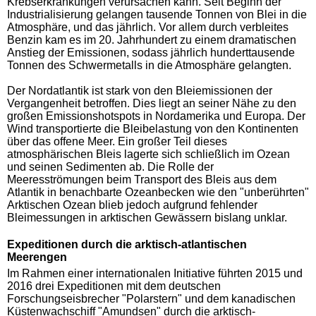
Krebserkrankungen verursachen kann. Seit Beginn der
Industrialisierung gelangen tausende Tonnen von Blei in die
Atmosphäre, und das jährlich. Vor allem durch verbleites
Benzin kam es im 20. Jahrhundert zu einem dramatischen
Anstieg der Emissionen, sodass jährlich hunderttausende
Tonnen des Schwermetalls in die Atmosphäre gelangten.
Der Nordatlantik ist stark von den Bleiemissionen der
Vergangenheit betroffen. Dies liegt an seiner Nähe zu den
großen Emissionshotspots in Nordamerika und Europa. Der
Wind transportierte die Bleibelastung von den Kontinenten
über das offene Meer. Ein großer Teil dieses
atmosphärischen Bleis lagerte sich schließlich im Ozean
und seinen Sedimenten ab. Die Rolle der
Meeresströmungen beim Transport des Bleis aus dem
Atlantik in benachbarte Ozeanbecken wie den "unberührten"
Arktischen Ozean blieb jedoch aufgrund fehlender
Bleimessungen in arktischen Gewässern bislang unklar.
Expeditionen durch die arktisch-atlantischen
Meerengen
Im Rahmen einer internationalen Initiative führten 2015 und
2016 drei Expeditionen mit dem deutschen
Forschungseisbrecher "Polarstern" und dem kanadischen
Küstenwachschiff "Amundsen" durch die arktisch-