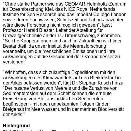
"Ohne starke Partner wie das GEOMAR Helmholtz-Zentrum
für Ozeanforschung Kiel, das NIOZ Royal Netherlands
Institute for Sea Research und das Imperial College London
sowie deren Fachwissen, Schiffszeit und Laborkapazitäten
wäre diese Forschung nicht möglich gewesen", fasst
Professor Harald Biester, Leiter der Abteilung für
Umweltgeochemie an der TU Braunschweig, zusammen.
"Solche Kooperationen sind auch in Zukunft ein wichtiger
Bestandteil, da unser Institut die Meeresforschung
vorantreibt, um die menschlichen Emissionen und ihre
Auswirkungen auf die Gesundheit der Ozeane besser zu
verstehen."
"Wir hoffen, dass sich zukünftige Expeditionen mit den
Auswirkungen des Klimawandels auf den Bleikreislauf in
der Arktis befassen werden", fügt Dr. Stephan Krisch hinzu.
"Der rasante Verlust von Meereis und die Zunahme von
Sedimenterosion auf dem Schelf können die erneute
Freisetzung von Blei aus arktischen Sedimenten
begünstigen - mit noch unbekannten Folgen für den
Bleigehalt im Meerwasser und in der marinen Biodiversität
der Arktis."
Hintergrund