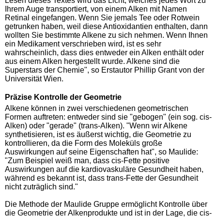
Lesen dieses Textes wird das Licht, welches jedes Wort zu
Ihrem Auge transportiert, von einem Alken mit Namen
Retinal eingefangen. Wenn Sie jemals Tee oder Rotwein
getrunken haben, weil diese Antioxidantien enthalten, dann
wollten Sie bestimmte Alkene zu sich nehmen. Wenn Ihnen
ein Medikament verschrieben wird, ist es sehr
wahrscheinlich, dass dies entweder ein Alken enthält oder
aus einem Alken hergestellt wurde. Alkene sind die
Superstars der Chemie", so Erstautor Phillip Grant von der
Universität Wien.
Präzise Kontrolle der Geometrie
Alkene können in zwei verschiedenen geometrischen
Formen auftreten: entweder sind sie "gebogen" (ein sog. cis-
Alken) oder "gerade" (trans-Alken). "Wenn wir Alkene
synthetisieren, ist es äußerst wichtig, die Geometrie zu
kontrollieren, da die Form des Moleküls große
Auswirkungen auf seine Eigenschaften hat", so Maulide:
"Zum Beispiel weiß man, dass cis-Fette positive
Auswirkungen auf die kardiovaskuläre Gesundheit haben,
während es bekannt ist, dass trans-Fette der Gesundheit
nicht zuträglich sind."
Die Methode der Maulide Gruppe ermöglicht Kontrolle über
die Geometrie der Alkenprodukte und ist in der Lage, die cis-