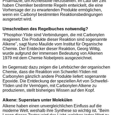
Pharmazie, um Arzneistoffe herzustellen. Im Lauf der Zeit
haben Chemiker bestimmte Regeln entwickelt, die eine
Vorhersage der zu erwartenden Produkte ermöglichen,
wenn ein Carbonyl bestimmten Reaktionsbedingungen
ausgesetzt wird.
Umschreiben des Regelbuches notwendig?
"Phosphor-Ylide sind Verbindungen, die mit Carbonylen
reagieren. Die Produkte dieser Reaktion sind sogenannte
Alkene", sagt Nuno Maulide vom Institut für Organische
Chemie. Der Entdecker dieser Reaktion, Georg Wittig,
wurde aufgrund der immensen Bedeutung von Alkenen
1979 mit dem Chemie Nobelpreis ausgezeichnet.
Im Gegensatz dazu zeigen die Lehrbücher der organischen
Chemie, dass die Reaktion von Schwefel-Yliden mit
Carbonylen gänzlich andere Produkte liefert: sogenannte
Epoxide. Die Entdeckung der speziellen Art von Schwefel-
Yliden und ihr Vermögen, mit Carbonylen Alkene zu
produzieren, stellt bisheriges Wissen auf den Kopf.
Alkene: Superstars unter Molekülen
Alkene haben einen unvergleichlichen Einfluss auf die
moderne Welt, weshalb ihre Synthese so wichtig ist. "Beim