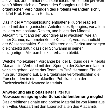
als vorher, aber immer noch sehr leicht. "Bei einem pH-Wert
von 9 öffnen sich die Fasern des Spongins und die
organischen Verbindungen des Proteins verändern sich",
erklärt Prof. Hermann Ehrlich.
Das in der Ammoniaklösung enthaltene Kupfer reagiert
sofort mit den organischen Anteilen des Spongins, vor allem
mit den Aminosäure-Resten, und bildet das Mineral
Atacamit. "Entlang der Spongin-Faser wachsen, wie an
einer Schnur, nanometerkleine Kristalle", veranschaulicht
der Wissenschaftler. Sie stabilisieren das Gerüst und sorgen
gleichzeitig dafür, dass der Schwamm in seiner
einzigartigen Mikroarchitektur erhalten bleibt.
Welche molekularen Vorgänge bei der Bildung des Minerals
Atacamit im Verbund mit dem Spongin der Schwammfasern
vor sich gehen, klärte das Team um Prof. Hermann Ehrlich
nun grundlegend auf. Die Ergebnisse veröffentlichten die
Forschenden in einer aktuellen Publikation in der
Fachzeitschrift Advanced Materials.
Anwendung als biobasierter Filter für
Abwasserreinigung oder Schadstoffentfernung möglich
Das dreidimensionale und poröse Material ist von Natur aus
ein Filter. Gepaart mit den Eigenschaften des Atacamits