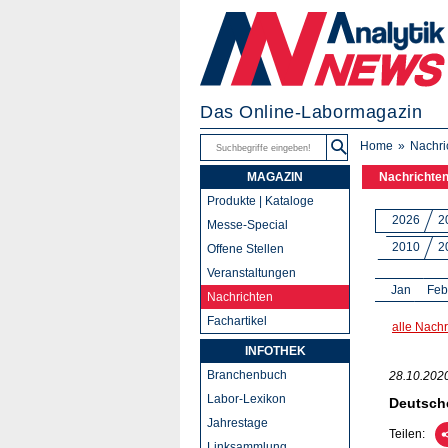
Das Online-Labormagazin
Home
Nachri
MAGAZIN
Nachrichte
Produkte | Kataloge
2026
2
Messe-Special
2010
2
Offene Stellen
Veranstaltungen
Jan
Feb
Nachrichten
Fachartikel
alle Nachr
INFOTHEK
Branchenbuch
28.10.202
Labor-Lexikon
Deutsche
Jahrestage
Teilen:
Linksammlung