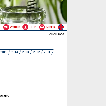
n
Werben
Login
Kontakt
08.08.2026
2015
2014
2013
2012
2011
ckgang