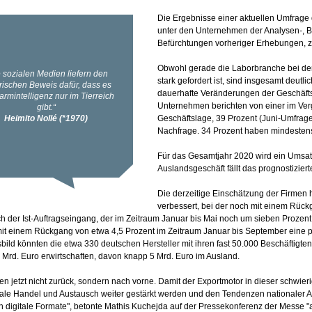
Die Ergebnisse einer aktuellen Umfrag
unter den Unternehmen der Analysen-, Bi
Befürchtungen vorheriger Erhebungen, z
Obwohl gerade die Laborbranche bei de
stark gefordert ist, sind insgesamt deu
dauerhafte Veränderungen der Geschäfts
Unternehmen berichten von einer im Verg
Geschäftslage, 39 Prozent (Juni-Umfrage
Nachfrage. 34 Prozent haben mindestens 
Für das Gesamtjahr 2020 wird ein Umsat
Auslandsgeschäft fällt das prognostizier
Die derzeitige Einschätzung der Firmen 
verbessert, bei der noch mit einem Rüc
h der Ist-Auftragseingang, der im Zeitraum Januar bis Mai noch um sieben Proze
 mit einem Rückgang von etwa 4,5 Prozent im Zeitraum Januar bis September eine
ild könnten die etwa 330 deutschen Hersteller mit ihren fast 50.000 Beschäftigten
 Mrd. Euro erwirtschaften, davon knapp 5 Mrd. Euro im Ausland.
en jetzt nicht zurück, sondern nach vorne. Damit der Exportmotor in dieser schwie
nale Handel und Austausch weiter gestärkt werden und den Tendenzen nationaler 
h digitale Formate", betonte Mathis Kuchejda auf der Pressekonferenz der Messe "a