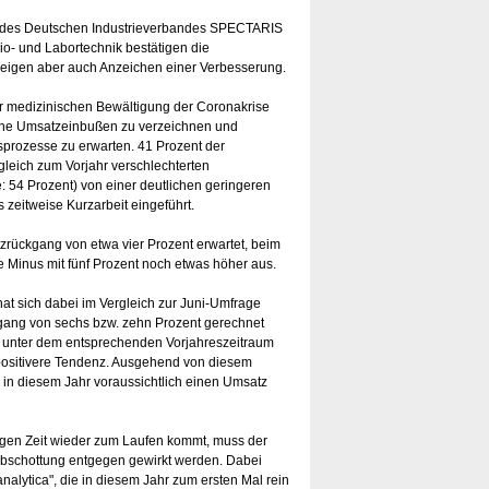
e des Deutschen Industrieverbandes SPECTARIS
o- und Labortechnik bestätigen die
eigen aber auch Anzeichen einer Verbesserung.
r medizinischen Bewältigung der Coronakrise
tliche Umsatzeinbußen zu verzeichnen und
prozesse zu erwarten. 41 Prozent der
leich zum Vorjahr verschlechterten
: 54 Prozent) von einer deutlichen geringeren
zeitweise Kurzarbeit eingeführt.
zrückgang von etwa vier Prozent erwartet, beim
te Minus mit fünf Prozent noch etwas höher aus.
hat sich dabei im Vergleich zur Juni-Umfrage
kgang von sechs bzw. zehn Prozent gerechnet
nt unter dem entsprechenden Vorjahreszeitraum
 positivere Tendenz. Ausgehend von diesem
 in diesem Jahr voraussichtlich einen Umsatz
rigen Zeit wieder zum Laufen kommt, muss der
Abschottung entgegen gewirkt werden. Dabei
nalytica", die in diesem Jahr zum ersten Mal rein