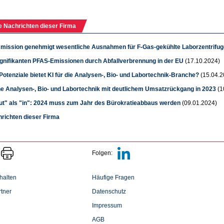
e Nachrichten dieser Firma
ission genehmigt wesentliche Ausnahmen für F-Gas-gekühlte Laborzentrifu
ignifikanten PFAS-Emissionen durch Abfallverbrennung in der EU
(17.10.2024)
otenziale bietet KI für die Analysen-, Bio- und Labortechnik-Branche?
(15.04.2
e Analysen-, Bio- und Labortechnik mit deutlichem Umsatzrückgang in 2023
(1
ut" als "in": 2024 muss zum Jahr des Bürokratieabbaus werden
(09.01.2024)
hrichten dieser Firma
Folgen:
halten
Häufige Fragen
tner
Datenschutz
Impressum
AGB