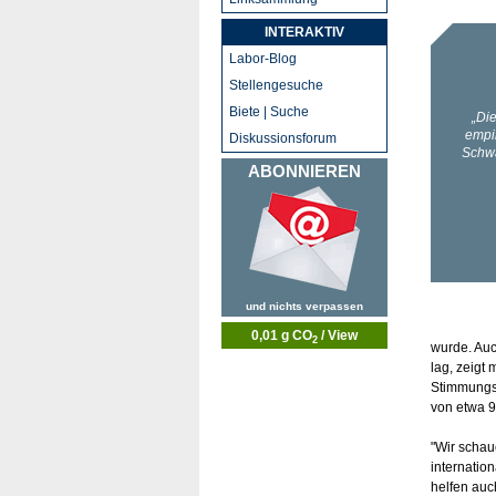
INTERAKTIV
Labor-Blog
Stellengesuche
Biete | Suche
Diskussionsforum
ABONNIEREN
und nichts verpassen
0,01 g CO
/ View
2
wurde. Auc
lag, zeigt
Stimmungsb
von etwa 9
"Wir schau
internatio
helfen auc