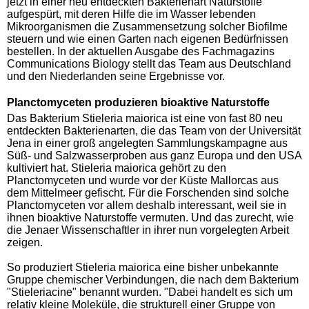
jetzt in einer neu entdeckten Bakterienart Naturstoffe
aufgespürt, mit deren Hilfe die im Wasser lebenden
Mikroorganismen die Zusammensetzung solcher Biofilme
steuern und wie einen Garten nach eigenen Bedürfnissen
bestellen. In der aktuellen Ausgabe des Fachmagazins
Communications Biology stellt das Team aus Deutschland
und den Niederlanden seine Ergebnisse vor.
Planctomyceten produzieren bioaktive Naturstoffe
Das Bakterium Stieleria maiorica ist eine von fast 80 neu
entdeckten Bakterienarten, die das Team von der Universität
Jena in einer groß angelegten Sammlungskampagne aus
Süß- und Salzwasserproben aus ganz Europa und den USA
kultiviert hat. Stieleria maiorica gehört zu den
Planctomyceten und wurde vor der Küste Mallorcas aus
dem Mittelmeer gefischt. Für die Forschenden sind solche
Planctomyceten vor allem deshalb interessant, weil sie in
ihnen bioaktive Naturstoffe vermuten. Und das zurecht, wie
die Jenaer Wissenschaftler in ihrer nun vorgelegten Arbeit
zeigen.
So produziert Stieleria maiorica eine bisher unbekannte
Gruppe chemischer Verbindungen, die nach dem Bakterium
"Stieleriacine" benannt wurden. "Dabei handelt es sich um
relativ kleine Moleküle, die strukturell einer Gruppe von