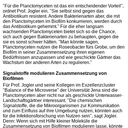
"Für die Planctomyceten ist das ein entscheidender Vorteil",
ordnet Prof. Jogler ein. "Sie selbst sind gegen das
Antibiotikum resistent. Andere Bakterienarten aber, die mit
den Planctomyceten im Biofilm konkurrieren, werden durch
das Antibiotikum gehemmt." Für die eher langsam
wachsenden Planctomyceten bietet sich so die Chance,
sich auch gegen Bakterienarten zu behaupten, gegen die
sie es sonst schwer hätten. "Man könnte sagen,
Planctomyceten nutzen die Roseobacter fürs Grobe, um den
Biofilm in seiner Zusammensetzung ihren eigenen
Bedürfnissen anzupassen und wie geschickte Gärtner das
Wachstum der anderen Arten zu regulieren."
Signalstoffe modulieren Zusammensetzung von
Biofilmen
Für Prof. Jogler und seine Kollegen im Exzellenzcluster
"Balance of the Microverse" der Universität Jena sind die
Planctomyceten aber nicht nur als geschickte Unterwasser-
Landschaftsgärtner interessant. "Die chemischen
Signalstoffe, die die Mikroorganismen zur Kommunikation
und zum Einfluss auf ihre Umgebung nutzen, könnten auch
für die Infektionsforschung von Nutzen sein", sagt Jogler.
Denn: Wenn sich mit Hilfe kleiner Moleküle die
Zusammensetzung von Biofilmen modulieren lasse, könnte