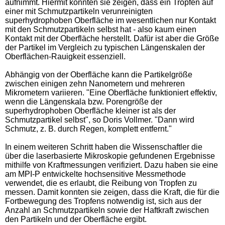
aufnimmt. Hiermit konnten sie zeigen, dass ein Tropfen auf
einer mit Schmutzpartikeln verunreinigten
superhydrophoben Oberfläche im wesentlichen nur Kontakt
mit den Schmutzpartikeln selbst hat - also kaum einen
Kontakt mit der Oberfläche herstellt. Dafür ist aber die Größe
der Partikel im Vergleich zu typischen Längenskalen der
Oberflächen-Rauigkeit essenziell.
Abhängig von der Oberfläche kann die Partikelgröße
zwischen einigen zehn Nanometern und mehreren
Mikrometern variieren. "Eine Oberfläche funktioniert effektiv,
wenn die Längenskala bzw. Porengröße der
superhydrophoben Oberfläche kleiner ist als der
Schmutzpartikel selbst", so Doris Vollmer. "Dann wird
Schmutz, z. B. durch Regen, komplett entfernt."
In einem weiteren Schritt haben die Wissenschaftler die
über die laserbasierte Mikroskopie gefundenen Ergebnisse
mithilfe von Kraftmessungen verifiziert. Dazu haben sie eine
am MPI-P entwickelte hochsensitive Messmethode
verwendet, die es erlaubt, die Reibung von Tropfen zu
messen. Damit konnten sie zeigen, dass die Kraft, die für die
Fortbewegung des Tropfens notwendig ist, sich aus der
Anzahl an Schmutzpartikeln sowie der Haftkraft zwischen
den Partikeln und der Oberfläche ergibt.