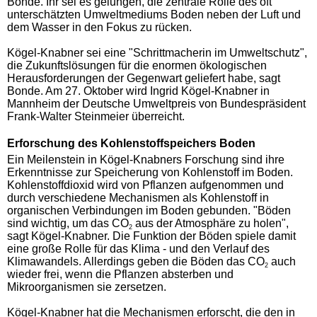
Bonde. Ihr sei es gelungen, die zentrale Rolle des oft
unterschätzten Umweltmediums Boden neben der Luft und
dem Wasser in den Fokus zu rücken.
Kögel-Knabner sei eine "Schrittmacherin im Umweltschutz",
die Zukunftslösungen für die enormen ökologischen
Herausforderungen der Gegenwart geliefert habe, sagt
Bonde. Am 27. Oktober wird Ingrid Kögel-Knabner in
Mannheim der Deutsche Umweltpreis von Bundespräsident
Frank-Walter Steinmeier überreicht.
Erforschung des Kohlenstoffspeichers Boden
Ein Meilenstein in Kögel-Knabners Forschung sind ihre
Erkenntnisse zur Speicherung von Kohlenstoff im Boden.
Kohlenstoffdioxid wird von Pflanzen aufgenommen und
durch verschiedene Mechanismen als Kohlenstoff in
organischen Verbindungen im Boden gebunden. "Böden
sind wichtig, um das CO
aus der Atmosphäre zu holen",
2
sagt Kögel-Knabner. Die Funktion der Böden spiele damit
eine große Rolle für das Klima - und den Verlauf des
Klimawandels. Allerdings geben die Böden das CO
auch
2
wieder frei, wenn die Pflanzen absterben und
Mikroorganismen sie zersetzen.
Kögel-Knabner hat die Mechanismen erforscht, die den in