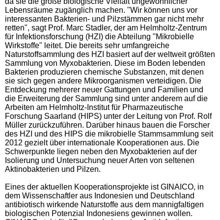
da sie die große biologische Vielfalt ungewöhnlicher
Lebensräume zugänglich machen. "Wir können uns vor
interessanten Bakterien- und Pilzstämmen gar nicht mehr
retten", sagt Prof. Marc Stadler, der am Helmholtz-Zentrum
für Infektionsforschung (HZI) die Abteilung "Mikrobielle
Wirkstoffe" leitet. Die bereits sehr umfangreiche
Naturstoffsammlung des HZI basiert auf der weltweit größten
Sammlung von Myxobakterien. Diese im Boden lebenden
Bakterien produzieren chemische Substanzen, mit denen
sie sich gegen andere Mikroorganismen verteidigen. Die
Entdeckung mehrerer neuer Gattungen und Familien und
die Erweiterung der Sammlung sind unter anderem auf die
Arbeiten am Helmholtz-Institut für Pharmazeutische
Forschung Saarland (HIPS) unter der Leitung von Prof. Rolf
Müller zurückzuführen. Darüber hinaus bauen die Forscher
des HZI und des HIPS die mikrobielle Stammsammlung seit
2012 gezielt über internationale Kooperationen aus. Die
Schwerpunkte liegen neben den Myxobakterien auf der
Isolierung und Untersuchung neuer Arten von seltenen
Aktinobakterien und Pilzen.
Eines der aktuellen Kooperationsprojekte ist GINAICO, in
dem Wissenschaftler aus Indonesien und Deutschland
antibiotisch wirkende Naturstoffe aus dem mannigfaltigen
biologischen Potenzial Indonesiens gewinnen wollen.