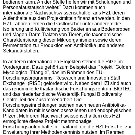
bedienen kann. An der Stelle helfen wir mit Schulungen und
Personalaustausch weiter." Dazu kommen auch
internationale Nachwuchswissenschaftler ans HZI, deren
Aufenthalte aus den Projektmitteln finanziert werden. In den
HZI-Laboren lernen die Gastforscher unter anderem die
Isolierung und Kultivierung von Bakterien aus Bodenproben
und Magen-Darm-Trakten von Tieren, die taxonomische
Charakterisierung dieser Mikroorganismen sowie deren
Fermentation zur Produktion von Antibiotika und anderen
Sekundärstoffen.
In anderen internationalen Projekten stehen die Pilze im
Vordergrund. Dazu gehört zum Beispiel das Projekt "Golden
Mycological Triangle", das im Rahmen des EU-
Forschungsprogramms "Research and Innovation Staff
Exchange" (RISE) gefördert wird. Neben dem HZI sind auch
das renommierte thailändische Forschungszentrum BIOTEC
und das niederländische Westerdijk Fungal Biodiversity
Centre Teil der Zusammenarbeit. Die
Forschungseinrichtungen suchen nach neuen Antibiotika-
Kandidaten in mit Insekten assoziierten und endophytischen
Pilzen. Mehreren Nachwuchswissenschaftlern des HZI
ermöglichte dieses Projekt mehrmonatige
Forschungsaufenthalte in Thailand, die die HZI-Forscher zur
Erweiterung ihrer Methodenkenntnis nutzten. Im Rahmen