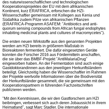
des naturwissenschaftlichen und technologischen
Kooperationsprojektes der EU mit dem afrikanischen
Kontinent, kurz ERAFRICA, erforschen die HZI-
Wissenschaftler gemeinsam mit Kollegen aus Kenia und
Südafrika zudem Pilze von afrikanischen Pflanzen
(ERAFRICA-Programm ASAFEM: "Antibiotics and anti-
quorum sensing compounds from African fungal endophytes
inhabiting medicinal plants and cultures of macromycetes").
Die ersten neuen Wirkstoffe aus den genannten Projekten
werden am HZI bereits in größerem Maßstab in
Bioreaktoren fermentiert. Die dafür eingesetzten Geräte
konnten die Forscher 2016 aus Fördermitteln anschaffen,
die sie über das BMBF-Projekt "AntiMalariaDrug"
eingeworben haben. An der Fermentation sind auch einige
Gastdoktorandinnen aus den jeweiligen Herkunftsländern
beteiligt. Gleichzeitig haben die Wissenschaftler im Rahmen
der Projekte wertvolle Informationen über die Biodiversität
der Herkunftsländer gesammelt, die sie gemeinsam mit den
Kooperationspartnern in führenden Fachzeitschriften
publizieren werden.
"Mit den Kenntnissen, die wir den Gastforschern am HZI
beibringen, verbessert sich auch deren Jobaussicht in ihrem
Heimatland", sagt Marc Stadler. Die internationale