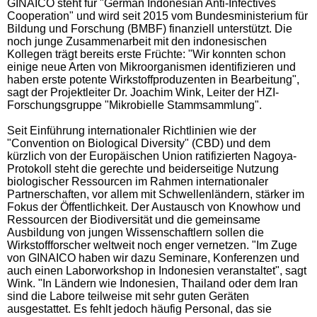
GINAICO steht für "German Indonesian Anti-Infectives
Cooperation" und wird seit 2015 vom Bundesministerium für
Bildung und Forschung (BMBF) finanziell unterstützt. Die
noch junge Zusammenarbeit mit den indonesischen
Kollegen trägt bereits erste Früchte: "Wir konnten schon
einige neue Arten von Mikroorganismen identifizieren und
haben erste potente Wirkstoffproduzenten in Bearbeitung",
sagt der Projektleiter Dr. Joachim Wink, Leiter der HZI-
Forschungsgruppe "Mikrobielle Stammsammlung".
Seit Einführung internationaler Richtlinien wie der
"Convention on Biological Diversity" (CBD) und dem
kürzlich von der Europäischen Union ratifizierten Nagoya-
Protokoll steht die gerechte und beiderseitige Nutzung
biologischer Ressourcen im Rahmen internationaler
Partnerschaften, vor allem mit Schwellenländern, stärker im
Fokus der Öffentlichkeit. Der Austausch von Knowhow und
Ressourcen der Biodiversität und die gemeinsame
Ausbildung von jungen Wissenschaftlern sollen die
Wirkstoffforscher weltweit noch enger vernetzen. "Im Zuge
von GINAICO haben wir dazu Seminare, Konferenzen und
auch einen Laborworkshop in Indonesien veranstaltet", sagt
Wink. "In Ländern wie Indonesien, Thailand oder dem Iran
sind die Labore teilweise mit sehr guten Geräten
ausgestattet. Es fehlt jedoch häufig Personal, das sie