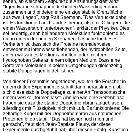
sehen, ab welchem Zeitpunkt die Anziehungskraft wirkt.
"Irgendwann schnappen die beiden Wasserfinger dann
zusammen und bildeten eine einzige stabile Grenzfläche
aus zwei Lagen", sagt Ralf Seemann. "Das Verrückte dabei
ist: Es funktioniert auch anders herum, also mit Ölfingern, die
einen Wasserstrom unterbrechen", erklärt der Physiker. Dies
sei neuartig, denn bei anderen Molekülen funktioniert dies
nur in einem der beiden Szenarien. Ursache für dieses
Verhalten ist, dass sich die Proteine normalerweise
entweder mit ihrer wasserliebenden, der hydrophilen Seite,
an ein wässriges Medium anheften, oder mit ihrer
hydrophoben Seite an einem öligen Medium. Dass eine
Sorte von Molekülen in beiden Umgebungen gleichzeitig
stabile Doppellagen bildet, ist neu.
Von dieser Erkenntnis angetrieben, wollten die Forscher in
einem dritten Experimentierschritt dann herausfinden, ob
sich diese stabile Doppellage zu einer Art Transporttasche,
einem Vesikel, formen lässt. Ähnlich wie eine Seifenblase
haben sie dazu die stabile Doppelmembran aufgeblasen,
allerdings mit Flüssigkeit, nicht mit Luft. Es funktionierte: Die
zellartige Kugel mit der Doppelmembran aus natürlichen
Proteinen blieb stabil. "Das hat bisher noch niemand
gemacht", freut sich Jean-Baptiste Fleury, der diese
Experimente durchgeführt hat, über diesen Erfolg. Künstlich