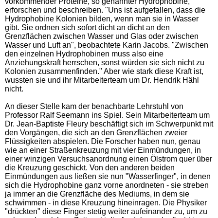
vorkommender Proteine, so genannter Hydrophobine,
erforschen und beschreiben. "Uns ist aufgefallen, dass die
Hydrophobine Kolonien bilden, wenn man sie in Wasser
gibt. Sie ordnen sich sofort dicht an dicht an den
Grenzflächen zwischen Wasser und Glas oder zwischen
Wasser und Luft an", beobachtete Karin Jacobs. "Zwischen
den einzelnen Hydrophobinen muss also eine
Anziehungskraft herrschen, sonst würden sie sich nicht zu
Kolonien zusammenfinden." Aber wie stark diese Kraft ist,
wussten sie und ihr Mitarbeiterteam um Dr. Hendrik Hähl
nicht.
An dieser Stelle kam der benachbarte Lehrstuhl von
Professor Ralf Seemann ins Spiel. Sein Mitarbeiterteam um
Dr. Jean-Baptiste Fleury beschäftigt sich im Schwerpunkt mit
den Vorgängen, die sich an den Grenzflächen zweier
Flüssigkeiten abspielen. Die Forscher haben nun, genau
wie an einer Straßenkreuzung mit vier Einmündungen, in
einer winzigen Versuchsanordnung einen Ölstrom quer über
die Kreuzung geschickt. Von den anderen beiden
Einmündungen aus ließen sie nun "Wasserfinger", in denen
sich die Hydrophobine ganz vorne anordneten - sie streben
ja immer an die Grenzfläche des Mediums, in dem sie
schwimmen - in diese Kreuzung hineinragen. Die Physiker
"drückten" diese Finger stetig weiter aufeinander zu, um zu