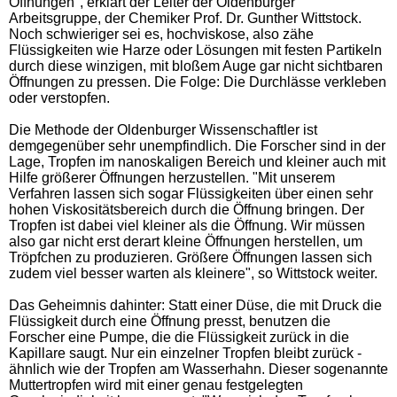
Öffnungen", erklärt der Leiter der Oldenburger
Arbeitsgruppe, der Chemiker Prof. Dr. Gunther Wittstock.
Noch schwieriger sei es, hochviskose, also zähe
Flüssigkeiten wie Harze oder Lösungen mit festen Partikeln
durch diese winzigen, mit bloßem Auge gar nicht sichtbaren
Öffnungen zu pressen. Die Folge: Die Durchlässe verkleben
oder verstopfen.
Die Methode der Oldenburger Wissenschaftler ist
demgegenüber sehr unempfindlich. Die Forscher sind in der
Lage, Tropfen im nanoskaligen Bereich und kleiner auch mit
Hilfe größerer Öffnungen herzustellen. "Mit unserem
Verfahren lassen sich sogar Flüssigkeiten über einen sehr
hohen Viskositätsbereich durch die Öffnung bringen. Der
Tropfen ist dabei viel kleiner als die Öffnung. Wir müssen
also gar nicht erst derart kleine Öffnungen herstellen, um
Tröpfchen zu produzieren. Größere Öffnungen lassen sich
zudem viel besser warten als kleinere", so Wittstock weiter.
Das Geheimnis dahinter: Statt einer Düse, die mit Druck die
Flüssigkeit durch eine Öffnung presst, benutzen die
Forscher eine Pumpe, die die Flüssigkeit zurück in die
Kapillare saugt. Nur ein einzelner Tropfen bleibt zurück -
ähnlich wie der Tropfen am Wasserhahn. Dieser sogenannte
Muttertropfen wird mit einer genau festgelegten