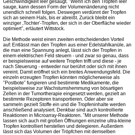
Geschwindigkeit leer gesaugt. "Wenn ich den Tropfen leer
sauge, kann dessen Form der Volumenänderung nicht
unendlich schnell folgen. Deswegen verdünnt der Tropfen
sich an seinem Hals, bis er abreißt. Zurück bleibt ein
winziger ,Tochter'-Tropfen, der sich in der Oberfläche wieder
optimiert", erläutert Wittstock.
Die Methode weist einen zweiten entscheidenden Vorteil
auf: Entlässt man den Tropfen aus einer Edelstahlkanüle, an
die man eine Spannung anlegt, lässt sich der Tropfen in
einem elektrischen Feld steuern - und zwar so genau, dass
er beispielsweise auf weitere Tropfen trifft und diese - je
nach Steuerung - entweder nur berührt oder sich mit ihnen
vereint. Damit eröffnet sich ein breites Anwendungsfeld. Die
einzeln erzeugten Tropfen könnten möglicherweise als
"Postbote" fungieren und bestimmte Medikamente, die
beispielsweise zur Wachstumshemmung von bösartigen
Zellen in der Tumortherapie eingesetzt werden, gezielt an
bestimmte Rezeptoren transportieren. Oder aber sie
sammeln gezielt Stoffe ein und die Tropfeninhalte werden
anschließend analysiert. Denkbar sind auch kontrollierte
Reaktionen in Microarray-Reaktoren. "Mit unserer Methode
lassen sich auch mit großen Öffnungen einzelne ultra-kleine
Tropfen kontrolliert herstellen und delegieren. Außerdem
lässt sich das Volumen der Tröpfchen mit demselben