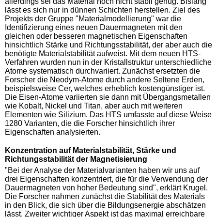
allerdings sei das Material noch nicht stabil genug. Bislang
lässt es sich nur in dünnen Schichten herstellen. Ziel des
Projekts der Gruppe "Materialmodellierung" war die
Identifizierung eines neuen Dauermagneten mit den
gleichen oder besseren magnetischen Eigenschaften
hinsichtlich Stärke und Richtungsstabilität, der aber auch die
benötigte Materialstabilität aufweist. Mit dem neuen HTS-
Verfahren wurden nun in der Kristallstruktur unterschiedliche
Atome systematisch durchvariiert. Zunächst ersetzten die
Forscher die Neodym-Atome durch andere Seltene Erden,
beispielsweise Cer, welches erheblich kostengünstiger ist.
Die Eisen-Atome variierten sie dann mit Übergangsmetallen
wie Kobalt, Nickel und Titan, aber auch mit weiteren
Elementen wie Silizium. Das HTS umfasste auf diese Weise
1280 Varianten, die die Forscher hinsichtlich ihrer
Eigenschaften analysierten.
Konzentration auf Materialstabilität, Stärke und
Richtungsstabilität der Magnetisierung
"Bei der Analyse der Materialvarianten haben wir uns auf
drei Eigenschaften konzentriert, die für die Verwendung der
Dauermagneten von hoher Bedeutung sind", erklärt Krugel.
Die Forscher nahmen zunächst die Stabilität des Materials
in den Blick, die sich über die Bildungsenergie abschätzen
lässt. Zweiter wichtiger Aspekt ist das maximal erreichbare