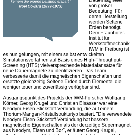
Dauermagneten
von großer
Bedeutung. Für
deren Herstellung
werden Seltene
Erden benötigt.
Dem Fraunhofer-
Institut für
Werkstoffmechanik
IWM in Freiburg ist
es nun gelungen, mit einem selbst entwickelten
Simulationsverfahren auf Basis eines High-Throughput-
Screening (HTS) vielversprechende Materialansätze für
neue Dauermagnete zu identifizieren. Das Team
verbesserte damit die magnetischen Eigenschaften und
ersetzte gleichzeitig Seltene Erden durch Elemente, die
weniger teuer und zuverlässig verfügbar sind.
Ausgangspunkt des Projekts der IWM-Forscher Wolfgang
Körner, Georg Krugel und Christian Elsässer war eine
Neodym-Eisen-Stickstoff-Verbindung, die auf einem
Thorium-Mangan-Kristallstrukturtyp basiert. "Die verwendete
Neodym-Eisen-Stickstoff-Verbindung hat bessere
magnetische Eigenschaften als der derzeitige Supermagnet
aus Neodym, Eisen und Bor", erläutert Georg Krugel,