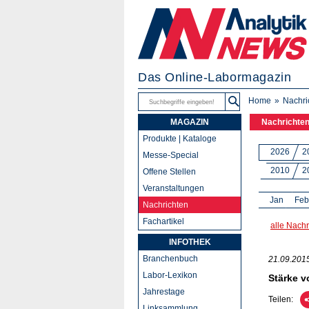
Das Online-Labormagazin
Home
Nachri
MAGAZIN
Nachrichte
Produkte | Kataloge
2026
2
Messe-Special
2010
2
Offene Stellen
Veranstaltungen
Jan
Feb
Nachrichten
Fachartikel
alle Nachr
INFOTHEK
Branchenbuch
21.09.201
Labor-Lexikon
Stärke 
Jahrestage
Teilen:
Linksammlung