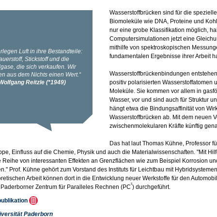
Wasserstoffbrücken sind für die speziell
Biomoleküle wie DNA, Proteine und Koh
nur eine grobe Klassifikation möglich, 
Computersimulationen jetzt eine Gleichu
mithilfe von spektroskopischen Messun
fundamentalen Ergebnisse ihrer Arbeit hab
Wasserstoffbrückenbindungen entstehen
positiv polarisierten Wasserstoffatomen
Moleküle. Sie kommen vor allem in gasför
Wasser, vor und sind auch für Struktur u
hängt etwa die Bindungsaffinität von Wirk
Wasserstoffbrücken ab. Mit dem neuen Ver
zwischenmolekularen Kräfte künftig gen
Das hat laut Thomas Kühne, Professor f
ppe, Einfluss auf die Chemie, Physik und auch die Materialwissenschaften. "Mit Hil
 Reihe von interessanten Effekten an Grenzflächen wie zum Beispiel Korrosion u
n." Prof. Kühne gehört zum Vorstand des Instituts für Leichtbau mit Hybridsystemen
oretischen Arbeit können dort in die Entwicklung neuer Werkstoffe für den Automob
²
Paderborner Zentrum für Paralleles Rechnen (PC
) durchgeführt.
publikation
iversität Paderborn