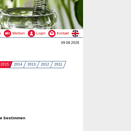
n
Werben
Login
Kontakt
09.08.2026
2015
2014
2013
2012
2011
ie bestimmen