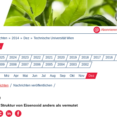
Abonniere
chten
2014
Dez
Technische Universität Wien
n
025
2024
2023
2022
2021
2020
2019
2018
2017
2016
009
2008
2007
2006
2005
2004
2003
2002
Mrz
Apr
Mai
Jun
Jul
Aug
Sep
Okt
Nov
Dez
ichten
Nachrichten veröffentlichen
4
Struktur von Eisenoxid anders als vermutet