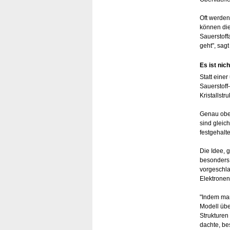
Oft werden
können die
Sauerstoff
geht", sag
Es ist nich
Statt eine
Sauerstoff
Kristallst
Genau ober
sind gleic
festgehalt
Die Idee, 
besonders 
vorgeschla
Elektronen
"Indem man
Modell übe
Strukturen
dachte, be