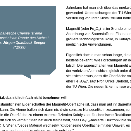
Jahrelang hat man sich über das merkwü
gewundert. Untersuchungen der TU Wien
Vorstellung von ihrer Kristallstruktur hatte
Magnetit (oder Fe
O
) ist im Grunde ein
3
4
Anordnung von Sauerstoff und Eisenatom
größere technologische Rolle, in Katalys
medizinische Anwendungen.
Eigentlich dachte man schon lange, die 
bestens bekannt. Wie Forschungen an de
falsch. Die Eigenschaften von Magnetit 
der vorletzten Atomschicht, gleich unter
stellt sich heraus, dass die Oberfläche v
eher Fe
O
", sagt Prof. Ulrike Diebold
11
16
der TU Wien. Die neuen Erkenntnisse wur
al, das sich einfach nicht benehmen will
rstaunlichsten Eigenschaften der Magnetit-Oberfläche ist, dass man auf ihr dauerh
kann. Die Atome ballen sich dann nicht wie sonst zu Nanopartikeln zusammen, sond
nte die Oberfläche zu einem extrem effizienten Katalysator für chemische Reakti
it sich so verhält. "Man hat auch festgestellt, dass Fe
O
-basierte Elektronik nie so
3
4
(TU Wien). "Jedes Material wechselwirkt über seine Oberfläche mit der Umwelt, es i
 zu verstehen und zu wissen, wie sie entsteht."