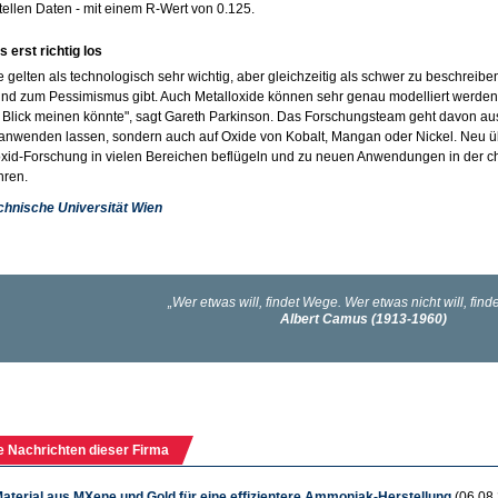
ellen Daten - mit einem R-Wert von 0.125.
s erst richtig los
e gelten als technologisch sehr wichtig, aber gleichzeitig als schwer zu beschreib
nd zum Pessimismus gibt. Auch Metalloxide können sehr genau modelliert werden, nu
 Blick meinen könnte", sagt Gareth Parkinson. Das Forschungsteam geht davon aus,
anwenden lassen, sondern auch auf Oxide von Kobalt, Mangan oder Nickel. Neu üb
oxid-Forschung in vielen Bereichen beflügeln und zu neuen Anwendungen in der ch
hren.
chnische Universität Wien
e Nachrichten dieser Firma
aterial aus MXene und Gold für eine effizientere Ammoniak-Herstellung
(06.08