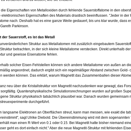
 die Eigenschaften von Metalloxiden durch fehlende Sauerstoffatome in den obers
 elektronischen Eigenschaften des Materials drastisch beeinflussen. "Jeder in d
atome nach. Deshalb hat es eine ganze Weile gedauert, bis uns klar wurde, dass es
t Gareth Parkinson.
t der Sauerstoff, es ist das Metall
r unveränderlichen Struktur aus Metallatomen mit zusätzlich eingebautem Sauersto
-Struktur betrachten, in der sich kleine Metallatome verstecken. Direkt unterhalb de
ruktur und gewisse Eisenatome fehlen.
halb solcher Eisen-Fehlstellen können sich andere Metallatome von außen an die
hmäßig angeordnet, dadurch ergibt sich ein regelmäßiger Abstand zwischen Gold- 
en werden können. Das erklärt, warum Magnetit das Zusammenballen dieser Atome 
ganz neu über die Kristallstruktur von Magnetit nachzudenken war gewagt, das Fo
sorgfältig. Quantenphysikalische Simulationsrechnungen wurden auf großen Supe
gene Struktur physikalisch tatsächlich plausibel war. Danach wurden gemeinsam m
streuexperimente durchgeführt.
 langsame Elektronen an Oberflächen streut, kann man messen, wie exakt die tatsäc
reinstimmt", sagt Ulrike Diebold. Die Übereinstimmung wird mit dem sogenannten
 erhält man einen R-Wert von 0.1 oder 0.15. Bei Magnetit hatte bisher niemand ein
sser geht es dort einfach nicht." Aber die neue Magnetit-Struktur mit fehlenden E