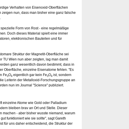
rdige Verhalten von Eisenoxid-Oberflächen
 zeigen nun, dass man bisher eine ganz falsche
.
e spezielle Form von Rost - eine regelmäßige
en. Doch dieses Material spielt eine immer
atoren, elektronischen Bauteilen und für
atomare Struktur der Magnetit-Oberfläche sei
r TU Wien nun aber zeigten, lag man damit
werden ganz wesentlich davon bestimmt, dass in
 der Oberfläche, einzelne Eisenatome fehlen. "Es
on Fe
O
eigentlich gar kein Fe
O
ist, sondern
3
4
3
4
, die Leiterin der Metalloxid-Forschungsgruppe an
den nun im Journal "Science" publiziert.
aft einzelne Atome wie Gold oder Palladium
ern bleiben brav an Ort und Stelle. Dieser
onen machen - aber bisher wusste niemand, warum
 gut funktioniert wie sie sollte", sagt Gareth
st für uns daher entscheidend, die Struktur der