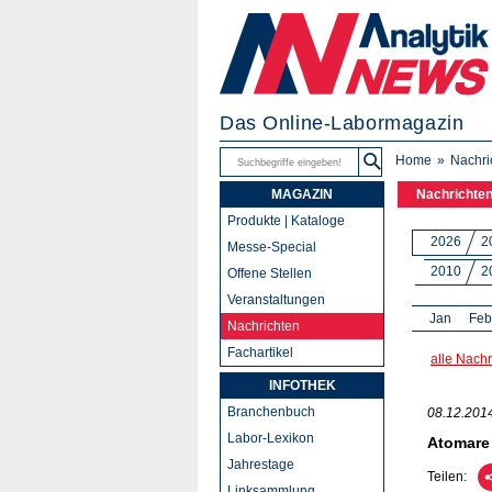
Das Online-Labormagazin
Home
Nachri
MAGAZIN
Nachrichte
Produkte | Kataloge
2026
2
Messe-Special
2010
2
Offene Stellen
Veranstaltungen
Jan
Feb
Nachrichten
Fachartikel
alle Nachr
INFOTHEK
Branchenbuch
08.12.201
Labor-Lexikon
Atomare 
Jahrestage
Teilen:
Linksammlung