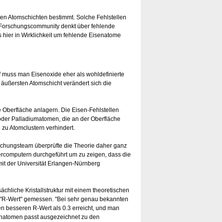
ten Atomschichten bestimmt. Solche Fehlstellen
er Forschungscommunity denkt über fehlende
 hier in Wirklichkeit um fehlende Eisenatome
ff muss man Eisenoxide eher als wohldefinierte
r äußersten Atomschicht verändert sich die
 Oberfläche anlagern. Die Eisen-Fehlstellen
oder Palladiumatomen, die an der Oberfläche
zu Atomclustern verhindert.
rschungsteam überprüfte die Theorie daher ganz
rcomputern durchgeführt um zu zeigen, dass die
it der Universität Erlangen-Nürnberg
hliche Kristallstruktur mit einem theoretischen
 "R-Wert" gemessen. "Bei sehr genau bekannten
en besseren R-Wert als 0.3 erreicht, und man
isenatomen passt ausgezeichnet zu den