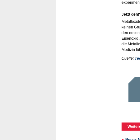
experiment
Jetzt geht'
Metalloxid
keinen Gru
den ersten
Eisenoxid 
die Metall
Medizin fü
Quelle:
Te
Weiter
Neues M