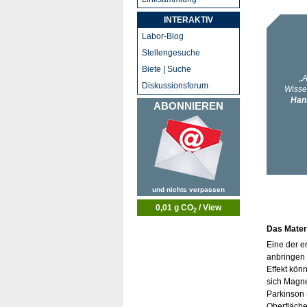
INTERAKTIV
Labor-Blog
Stellengesuche
Biete | Suche
Diskussionsforum
ABONNIEREN
und nichts verpassen
0,01 g CO
/ View
2
Das Materi
Eine der e
anbringen 
Effekt kön
sich Magnet
Parkinson 
Oberfläche