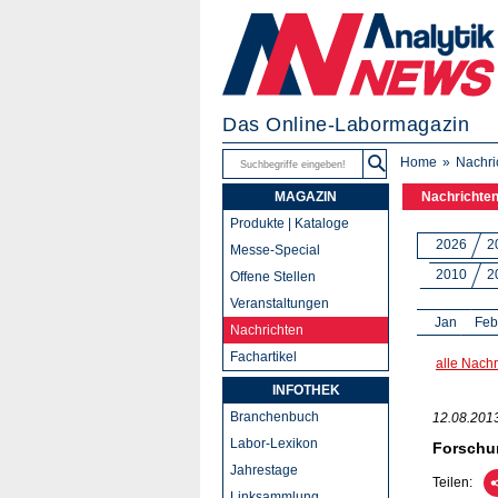
Das Online-Labormagazin
Home
Nachri
MAGAZIN
Nachrichte
Produkte | Kataloge
2026
2
Messe-Special
2010
2
Offene Stellen
Veranstaltungen
Jan
Feb
Nachrichten
Fachartikel
alle Nachr
INFOTHEK
Branchenbuch
12.08.201
Labor-Lexikon
Forschun
Jahrestage
Teilen:
Linksammlung