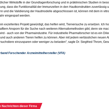
dlicher Wirkstoffe in der Grundlagenforschung und in präklinischen Studien in bes
ung, dass die Funktionalität der Immunzellen in den Hautkonstrukten zuverlässig
n und die Validierung der Hautmodelle abgeschlossen ist, können mit dem in vitr
Jahr eingespart werden.
 ein exzellentes Projekt gewürdigt, das helfen wird, Tierversuche zu ersetzen. Ich 
ftlern Ansporn für die Suche nach weiteren Alternativmethoden gibt; denn sie mac
wird - auch von der Pharmaindustrie. Für industrielle Pharmaforscher ist es ein 
nd auch anderen Tieren helfen zu können. Aber mit jedem verlässlichen neuen Al
rsuchstiere einzusparen oder weniger zu belasten", sagte Dr. Siegfried Throm, Ge
rband Forschender Arzneimittelhersteller (VFA)
e Nachrichten dieser Firma