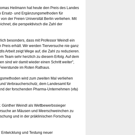
homas Heilmann hat heute den Preis des Landes
on Ersatz- und Ergänzungsmethoden für
von der Freien Universität Berlin verliehen. Mit
hnet, die perspektivisch die Zahl der
rlich besonders, dass mit Professor Weindl ein
en Preis erhält. Wir werden Tierversuche nie ganz
s Arbeit zeigt Wege auf, die Zahl zu reduzieren.
nem Team sehr herzlich zu diesem Erfolg. Auf dem
n sind wir damit wieder einen Schritt weiter",
Feierstunde im Roten Rathaus.
ungsmethoden wird zum zweiten Mal verliehen
z und Verbraucherschutz, dem Landesamt für
and der forschenden Pharma-Unternehmen (vfa)
. Günther Weindl als Wettbewerbssieger
 Versuche an Mäusen und Meerschweinchen zu
rschung und in der präklinischen Forschung
 Entwicklung und Testung neuer