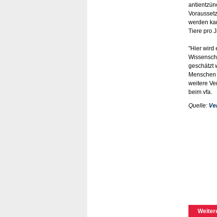
antientzün
Voraussetz
werden kan
Tiere pro 
"Hier wird
Wissenscha
geschätzt 
Menschen u
weitere Ve
beim vfa.
Quelle:
Ve
Weiter