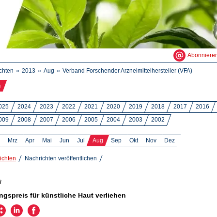
Abonniere
chten
2013
Aug
Verband Forschender Arzneimittelhersteller (VFA)
n
025
2024
2023
2022
2021
2020
2019
2018
2017
2016
009
2008
2007
2006
2005
2004
2003
2002
Mrz
Apr
Mai
Jun
Jul
Aug
Sep
Okt
Nov
Dez
ichten
Nachrichten veröffentlichen
3
gspreis für künstliche Haut verliehen