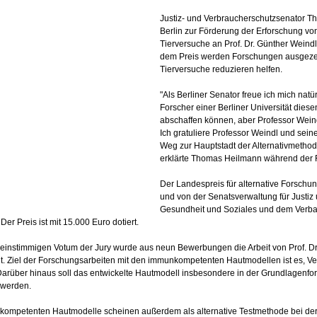
Justiz- und Verbraucherschutzsenator T
Berlin zur Förderung der Erforschung v
Tierversuche an Prof. Dr. Günther Weindl 
dem Preis werden Forschungen ausgezeic
Tierversuche reduzieren helfen.
"Als Berliner Senator freue ich mich natü
Forscher einer Berliner Universität dies
abschaffen können, aber Professor Weindl
Ich gratuliere Professor Weindl und sei
Weg zur Hauptstadt der Alternativmethode
erklärte Thomas Heilmann während der 
Der Landespreis für alternative Forsch
und von der Senatsverwaltung für Justi
Gesundheit und Soziales und dem Verb
Der Preis ist mit 15.000 Euro dotiert.
instimmigen Votum der Jury wurde aus neun Bewerbungen die Arbeit von Prof. Dr
t. Ziel der Forschungsarbeiten mit den immunkompetenten Hautmodellen ist es,
Darüber hinaus soll das entwickelte Hautmodell insbesondere in der Grundlagenfo
 werden.
ompetenten Hautmodelle scheinen außerdem als alternative Testmethode bei der