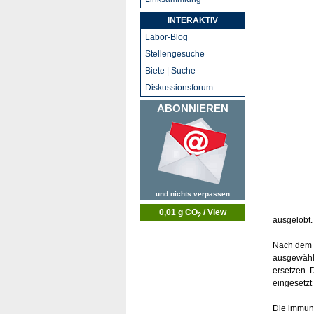
INTERAKTIV
Labor-Blog
Stellengesuche
Biete | Suche
Diskussionsforum
ABONNIEREN
und nichts verpassen
0,01 g CO
/ View
2
ausgelobt. 
Nach dem e
ausgewähl
ersetzen. 
eingesetzt
Die immunk