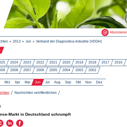
Abonniere
chten
2013
Jun
Verband der Diagnostica-Industrie (VDGH)
n
025
2024
2023
2022
2021
2020
2019
2018
2017
2016
009
2008
2007
2006
2005
2004
2003
2002
Mrz
Apr
Mai
Jun
Jul
Aug
Sep
Okt
Nov
Dez
ichten
Nachrichten veröffentlichen
3
ence-Markt in Deutschland schrumpft