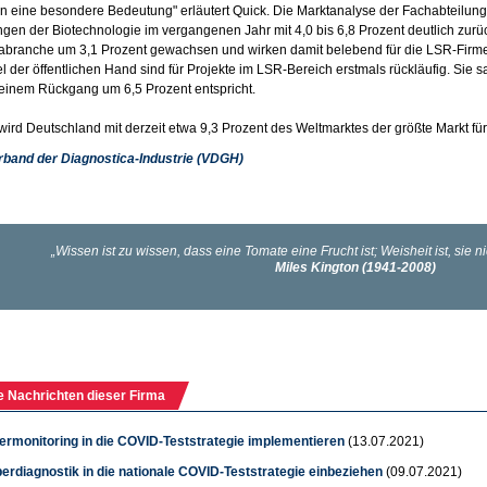
 eine besondere Bedeutung" erläutert Quick. Die Marktanalyse der Fachabteilun
en der Biotechnologie im vergangenen Jahr mit 4,0 bis 6,8 Prozent deutlich zurüc
branche um 3,1 Prozent gewachsen und wirken damit belebend für die LSR-Firmen.
el der öffentlichen Hand sind für Projekte im LSR-Bereich erstmals rückläufig. Sie
einem Rückgang um 6,5 Prozent entspricht.
ird Deutschland mit derzeit etwa 9,3 Prozent des Weltmarktes der größte Markt fü
rband der Diagnostica-Industrie (VDGH)
e Nachrichten dieser Firma
rmonitoring in die COVID-Teststrategie implementieren
(13.07.2021)
erdiagnostik in die nationale COVID-Teststrategie einbeziehen
(09.07.2021)