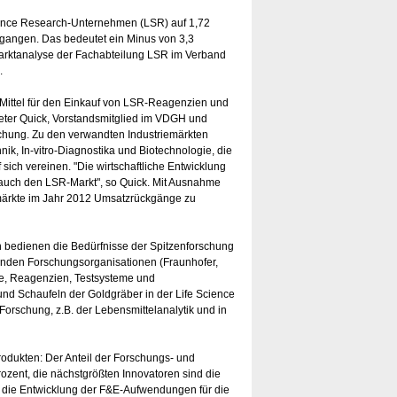
cience Research-Unternehmen (LSR) auf 1,72
egangen. Das bedeutet ein Minus von 3,3
Marktanalyse der Fachabteilung LSR im Verband
.
Mittel für den Einkauf von LSR-Reagenzien und
Peter Quick, Vorstandsmitglied im VDGH und
chung. Zu den verwandten Industriemärkten
ik, In-vitro-Diagnostika und Biotechnologie, die
sich vereinen. "Die wirtschaftliche Entwicklung
 auch den LSR-Markt", so Quick. Mit Ausnahme
emärkte im Jahr 2012 Umsatzrückgänge zu
 bedienen die Bedürfnisse der Spitzenforschung
renden Forschungsorganisationen (Fraunhofer,
e, Reagenzien, Testsysteme und
 und Schaufeln der Goldgräber in der Life Science
orschung, z.B. der Lebensmittelanalytik und in
rodukten: Der Anteil der Forschungs- und
zent, die nächstgrößten Innovatoren sind die
t die Entwicklung der F&E-Aufwendungen für die