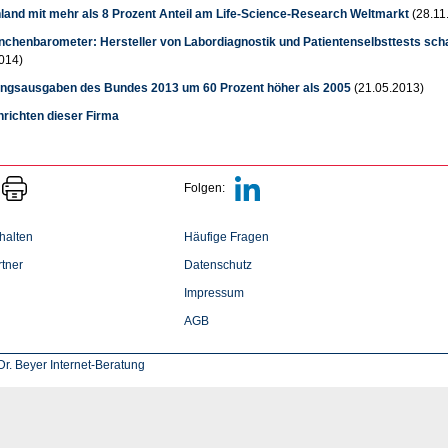
land mit mehr als 8 Prozent Anteil am Life-Science-Research Weltmarkt
(28.11
chenbarometer: Hersteller von Labordiagnostik und Patientenselbsttests schau
014)
ngsausgaben des Bundes 2013 um 60 Prozent höher als 2005
(21.05.2013)
hrichten dieser Firma
Folgen:
halten
Häufige Fragen
tner
Datenschutz
Impressum
AGB
r. Beyer Internet-Beratung