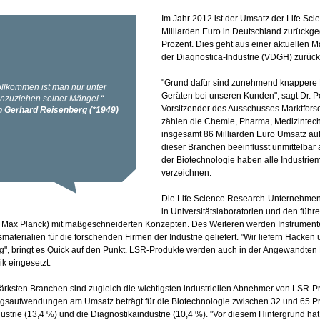
Im Jahr 2012 ist der Umsatz der Life S
Milliarden Euro in Deutschland zurückg
Prozent. Dies geht aus einer aktuellen 
der Diagnostica-Industrie (VDGH) zurück
"Grund dafür sind zunehmend knappere 
Geräten bei unseren Kunden", sagt Dr. 
Vorsitzender des Ausschusses Marktfors
zählen die Chemie, Pharma, Medizintechn
insgesamt 86 Milliarden Euro Umsatz auf 
dieser Branchen beeinflusst unmittelbar
der Biotechnologie haben alle Industri
verzeichnen.
Die Life Science Research-Unternehmen
in Universitätslaboratorien und den füh
 Max Planck) mit maßgeschneiderten Konzepten. Des Weiteren werden Instrument
materialien für die forschenden Firmen der Industrie geliefert. "Wir liefern Hacken
g", bringt es Quick auf den Punkt. LSR-Produkte werden auch in der Angewandten F
ik eingesetzt.
ärksten Branchen sind zugleich die wichtigsten industriellen Abnehmer von LSR-P
gsaufwendungen am Umsatz beträgt für die Biotechnologie zwischen 32 und 65 Pro
strie (13,4 %) und die Diagnostikaindustrie (10,4 %). "Vor diesem Hintergrund ha