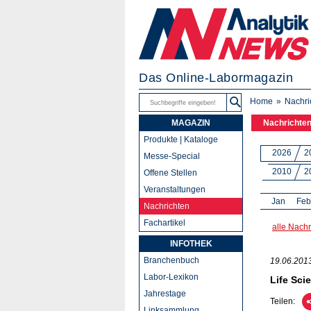
Das Online-Labormagazin
Home
Nachri
MAGAZIN
Nachrichte
Produkte | Kataloge
2026
2
Messe-Special
2010
2
Offene Stellen
Veranstaltungen
Jan
Feb
Nachrichten
Fachartikel
alle Nachr
INFOTHEK
Branchenbuch
19.06.201
Labor-Lexikon
Life Sci
Jahrestage
Teilen:
Linksammlung