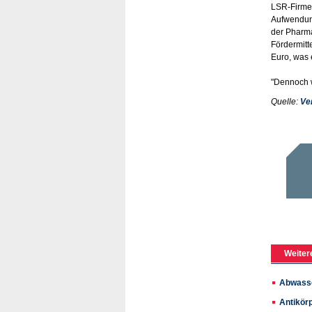
LSR-Firmen
Aufwendung
der Pharma
Fördermitt
Euro, was 
"Dennoch w
Quelle:
Ve
Weiter
Abwasse
Antikörp