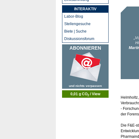
INTERAKTIV
Labor-Blog
Stellengesuche
Biete | Suche
Diskussionsforum
ABONNIEREN
und nichts verpassen
0,01 g CO
/ View
2
Helmholtz,
Verbrauchs
- Forschun
der Forens
Die F&E-st
Entwicklun
Pharmaindu