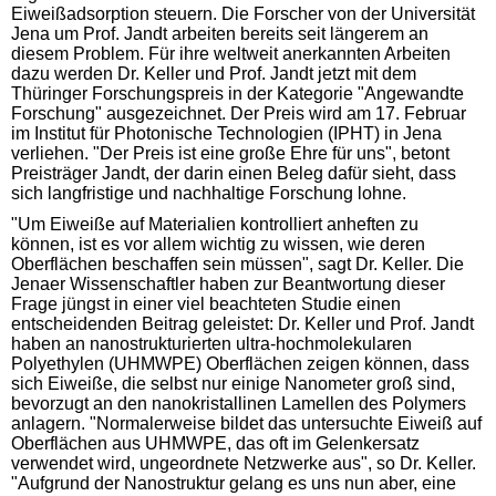
Eiweißadsorption steuern. Die Forscher von der Universität
Jena um Prof. Jandt arbeiten bereits seit längerem an
diesem Problem. Für ihre weltweit anerkannten Arbeiten
dazu werden Dr. Keller und Prof. Jandt jetzt mit dem
Thüringer Forschungspreis in der Kategorie "Angewandte
Forschung" ausgezeichnet. Der Preis wird am 17. Februar
im Institut für Photonische Technologien (IPHT) in Jena
verliehen. "Der Preis ist eine große Ehre für uns", betont
Preisträger Jandt, der darin einen Beleg dafür sieht, dass
sich langfristige und nachhaltige Forschung lohne.
"Um Eiweiße auf Materialien kontrolliert anheften zu
können, ist es vor allem wichtig zu wissen, wie deren
Oberflächen beschaffen sein müssen", sagt Dr. Keller. Die
Jenaer Wissenschaftler haben zur Beantwortung dieser
Frage jüngst in einer viel beachteten Studie einen
entscheidenden Beitrag geleistet: Dr. Keller und Prof. Jandt
haben an nanostrukturierten ultra-hochmolekularen
Polyethylen (UHMWPE) Oberflächen zeigen können, dass
sich Eiweiße, die selbst nur einige Nanometer groß sind,
bevorzugt an den nanokristallinen Lamellen des Polymers
anlagern. "Normalerweise bildet das untersuchte Eiweiß auf
Oberflächen aus UHMWPE, das oft im Gelenkersatz
verwendet wird, ungeordnete Netzwerke aus", so Dr. Keller.
"Aufgrund der Nanostruktur gelang es uns nun aber, eine